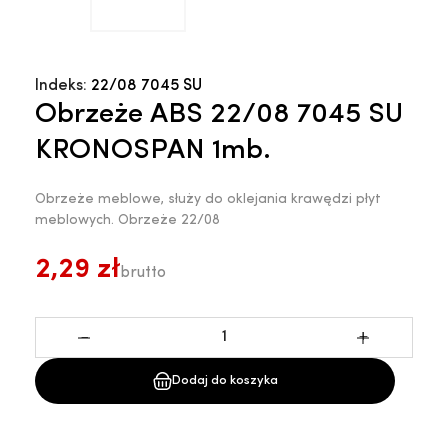
Indeks:
22/08 7045 SU
Obrzeże ABS 22/08 7045 SU
KRONOSPAN 1mb.
Obrzeże meblowe, służy do oklejania krawędzi płyt
meblowych. Obrzeże 22/08
2,29 zł
brutto
-
+
Dodaj do koszyka