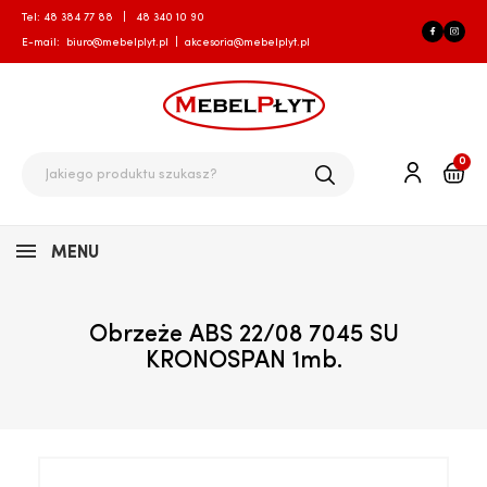
Tel:
48 384 77 88
|
48 340 10 90
E-mail:
biuro@mebelplyt.pl
|
akcesoria@mebelplyt.pl
0
MENU
Obrzeże ABS 22/08 7045 SU
KRONOSPAN 1mb.