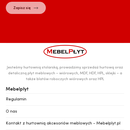
Jesteśmy hurtownią stolarską, prowadzimy sprzedaż hurtową oraz
detaliczną płyt meblowych – wiórowych, MDF, HDF, HPL, sklejki – a
także blatów roboczych wiórowych oraz HPL
Mebelpłyt
Regulamin
O nas
Kontakt z hurtownią akcesoriów meblowych - Mebelplyt.pl