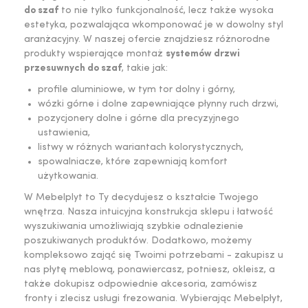
do szaf
to nie tylko funkcjonalność, lecz także wysoka
estetyka, pozwalająca wkomponować je w dowolny styl
aranżacyjny. W naszej ofercie znajdziesz różnorodne
produkty wspierające montaż
systemów drzwi
przesuwnych do szaf
, takie jak:
profile aluminiowe, w tym tor dolny i górny,
wózki górne i dolne zapewniające płynny ruch drzwi,
pozycjonery dolne i górne dla precyzyjnego
ustawienia,
listwy w różnych wariantach kolorystycznych,
spowalniacze, które zapewniają komfort
użytkowania.
W Mebelplyt to Ty decydujesz o kształcie Twojego
wnętrza. Nasza intuicyjna konstrukcja sklepu i łatwość
wyszukiwania umożliwiają szybkie odnalezienie
poszukiwanych produktów. Dodatkowo, możemy
kompleksowo zająć się Twoimi potrzebami - zakupisz u
nas płytę meblową, ponawiercasz, potniesz, okleisz, a
także dokupisz odpowiednie akcesoria, zamówisz
fronty i zlecisz usługi frezowania. Wybierając Mebelpłyt,