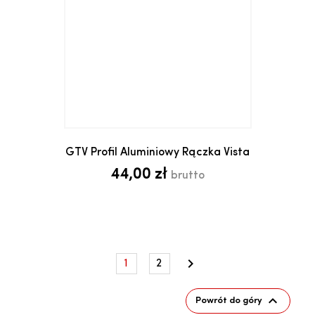
GTV Profil Aluminiowy Rączka Vista
44,00 zł
brutto

1
2

Powrót do góry