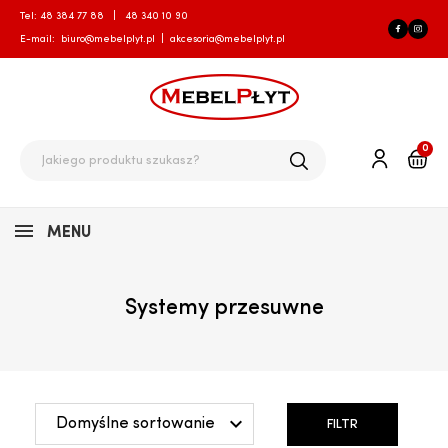
Tel:
48 384 77 88
|
48 340 10 90
E-mail:
biuro@mebelplyt.pl
|
akcesoria@mebelplyt.pl
0
MENU
Systemy przesuwne

Domyślne sortowanie
FILTR