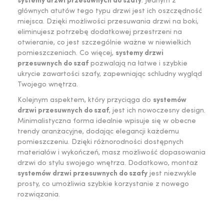
systemy drzwi przesuwnych do szafy
. Jednym z
głównych atutów tego typu drzwi jest ich oszczędność
miejsca. Dzięki możliwości przesuwania drzwi na boki,
eliminujesz potrzebę dodatkowej przestrzeni na
otwieranie, co jest szczególnie ważne w niewielkich
pomieszczeniach. Co więcej,
systemy drzwi
przesuwnych do szaf
pozwalają na łatwe i szybkie
ukrycie zawartości szafy, zapewniając schludny wygląd
Twojego wnętrza.
Kolejnym aspektem, który przyciąga do
systemów
drzwi przesuwnych do szaf
, jest ich nowoczesny design.
Minimalistyczna forma idealnie wpisuje się w obecne
trendy aranżacyjne, dodając elegancji każdemu
pomieszczeniu. Dzięki różnorodności dostępnych
materiałów i wykończeń, masz możliwość dopasowania
drzwi do stylu swojego wnętrza. Dodatkowo, montaż
systemów drzwi przesuwnych do szafy
jest niezwykle
prosty, co umożliwia szybkie korzystanie z nowego
rozwiązania.