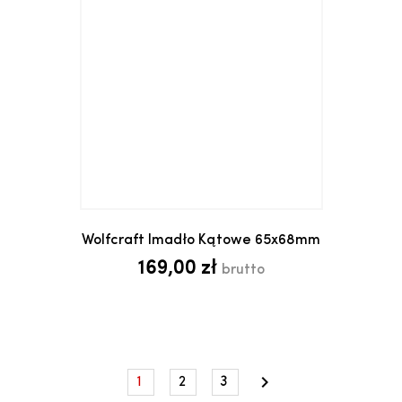
Wolfcraft Imadło Kątowe 65x68mm
169,00 zł
brutto

1
2
3