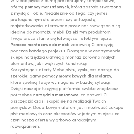
W Mebelpłycie z dumą prezentujemy kompleksową
ofertę
pomocy montażowych
, która została stworzona
z myślą o Tobie. Niezależnie od tego, czy jesteś
profesjonalnym stolarzem, czy entuzjastą
majsterkowania, oferowane przez nas rozwiązania są
idealne do montażu mebli. Dzięki tym produktom
Twoja praca stanie się łatwiejsza i efektywniejsza.
Pomoce montażowe do mebli
zapewnią Ci precyzję
podczas każdego projektu. Dostępne w asortymencie
sklepu narzędzia ułatwiają montaż zarówno małych
elementów, jak i większych konstrukcji.
Korzystając z oferty Mebelpłytu, zyskujesz dostęp do
szerokiej gamy
pomocy montażowych dla stolarzy
,
które spełnią Twoje wymagania w każdej sytuacji.
Dzięki naszej intuicyjnej platformie szybko znajdziesz
potrzebne
narzędzia montażowe
, co pozwoli Ci
oszczędzić czas i skupić się na realizacji Twoich
pomysłów. Dodatkowym atutem jest możliwość zakupu
płyt meblowych oraz akcesoriów w jednym miejscu, co
czyni naszą ofertę wyjątkowo atrakcyjnym
rozwiązaniem.