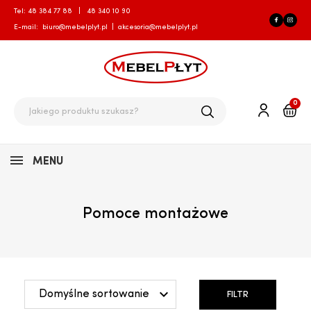
Tel:
48 384 77 88
|
48 340 10 90
E-mail:
biuro@mebelplyt.pl
|
akcesoria@mebelplyt.pl
0
MENU
Pomoce montażowe

Domyślne sortowanie
FILTR