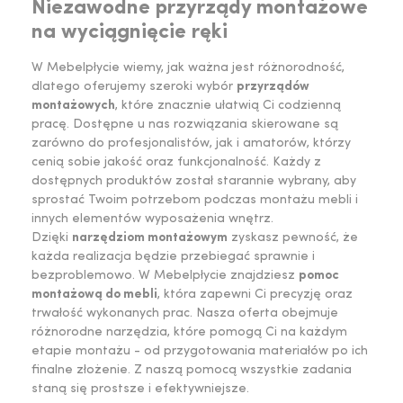
Niezawodne przyrządy montażowe
na wyciągnięcie ręki
W Mebelpłycie wiemy, jak ważna jest różnorodność,
dlatego oferujemy szeroki wybór
przyrządów
montażowych
, które znacznie ułatwią Ci codzienną
pracę. Dostępne u nas rozwiązania skierowane są
zarówno do profesjonalistów, jak i amatorów, którzy
cenią sobie jakość oraz funkcjonalność. Każdy z
dostępnych produktów został starannie wybrany, aby
sprostać Twoim potrzebom podczas montażu mebli i
innych elementów wyposażenia wnętrz.
Dzięki
narzędziom montażowym
zyskasz pewność, że
każda realizacja będzie przebiegać sprawnie i
bezproblemowo. W Mebelpłycie znajdziesz
pomoc
montażową do mebli
, która zapewni Ci precyzję oraz
trwałość wykonanych prac. Nasza oferta obejmuje
różnorodne narzędzia, które pomogą Ci na każdym
etapie montażu - od przygotowania materiałów po ich
finalne złożenie. Z naszą pomocą wszystkie zadania
staną się prostsze i efektywniejsze.