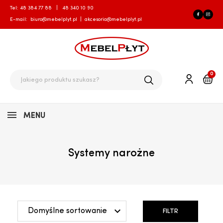
Tel:
48 384 77 88
|
48 340 10 90
E-mail:
biuro@mebelplyt.pl
|
akcesoria@mebelplyt.pl
0
MENU
Systemy narożne

Domyślne sortowanie
FILTR