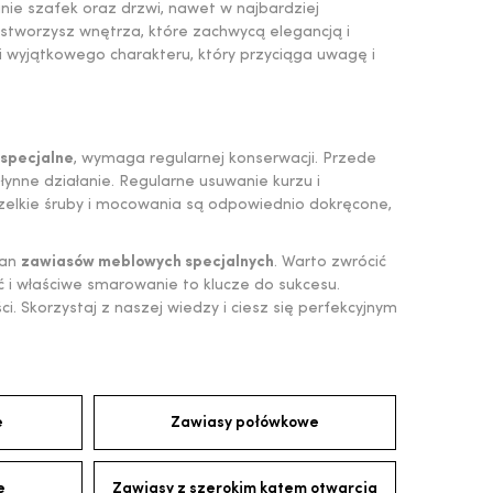
ie szafek oraz drzwi, nawet w najbardziej
stworzysz wnętrza, które zachwycą elegancją i
 wyjątkowego charakteru, który przyciąga uwagę i
 specjalne
, wymaga regularnej konserwacji. Przede
łynne działanie. Regularne usuwanie kurzu i
zelkie śruby i mocowania są odpowiednio dokręcone,
tan
zawiasów meblowych specjalnych
. Warto zwrócić
 i właściwe smarowanie to klucze do sukcesu.
i. Skorzystaj z naszej wiedzy i ciesz się perfekcyjnym
e
Zawiasy połówkowe
e
Zawiasy z szerokim kątem otwarcia