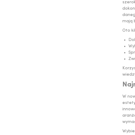
szero
dokon
danego
mają 
Oto k
Do
Wyb
Spr
Zwr
Korzys
wiedz
Naj
W now
estet
innow
aranż
wymaga
Wybie