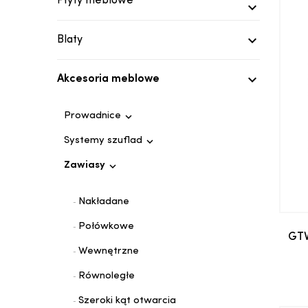
Płyty meblowe


Blaty

Akcesoria meblowe

Prowadnice

Systemy szuflad

Zawiasy
Nakładane
Połówkowe
GTV
Wewnętrzne
Równoległe
Szeroki kąt otwarcia