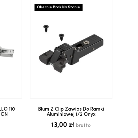
Obecnie Brak Na Stanie
yka
Dodaj do koszyka
LO 110
Blum Z Clip Zawias Do Ramki
ION
Aluminiowej 1/2 Onyx
13,00 zł
o
brutto