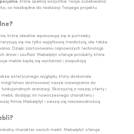
pecjalne
, które spełnią wszystkie Twoje oczekiwania.
o, co niezbędne do realizacji Twojego projektu
lne?
nia, które idealnie wpasowują się w potrzeby
ryzują się nie tylko wyjątkową trwałością, ale także
ania. Dzięki zastosowaniu najnowszych technologii
ch drzwi i szuflad. Mebelpłyt oferuje produkty, które
woje meble będą się wyróżniać i zaspokoją
 także estetycznego wyglądu, który doskonale
ś mógł łatwo dostosować nasze rozwiązania do
unkcjonalnych aranżacji. Skorzystaj z naszej oferty i
 mebli, dodając im nowoczesnego charakteru i
szej firmie Mebelpłyt i cieszą się niezawodnością
bli?
nikalny charakter swoich mebli. Mebelpłyt oferuje