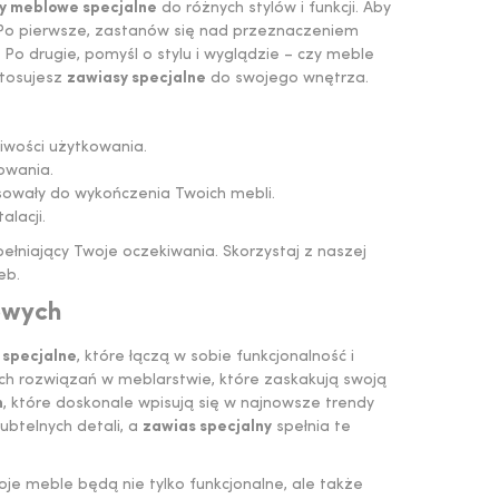
y meblowe specjalne
do różnych stylów i funkcji. Aby
Po pierwsze, zastanów się nad przeznaczeniem
o drugie, pomyśl o stylu i wyglądzie – czy meble
stosujesz
zawiasy specjalne
do swojego wnętrza.
iwości użytkowania.
owania.
sowały do wykończenia Twoich mebli.
lacji.
ełniający Twoje oczekiwania. Skorzystaj z naszej
eb.
owych
 specjalne
, które łączą w sobie funkcjonalność i
ch rozwiązań w meblarstwie, które zaskakują swoją
h
, które doskonale wpisują się w najnowsze trendy
btelnych detali, a
zawias specjalny
spełnia te
je meble będą nie tylko funkcjonalne, ale także