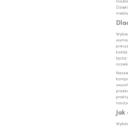
możliw
Dzięki
meblo
Dla
Wybie
wymaga
precy
każdy
łączą 
oczek
Nasz
kompo
swoich
przeko
prakty
naszy
Jak
Wybó