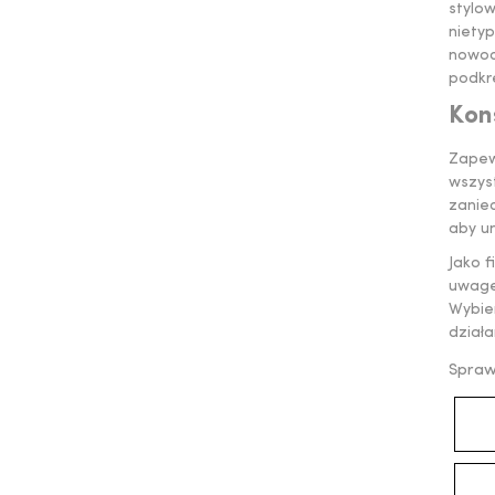
stylo
niety
nowoc
podkre
Kon
Zapewn
wszyst
zanie
aby un
Jako 
uwagę
Wybie
działa
Spraw