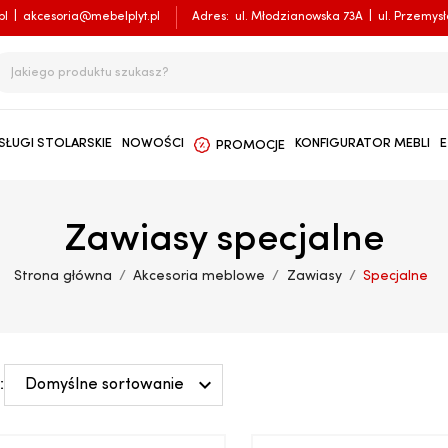
pl
|
akcesoria@mebelplyt.pl
Adres:
ul. Młodzianowska 73A
|
ul. Przemys
SŁUGI STOLARSKIE
NOWOŚCI
KONFIGURATOR MEBLI
E
PROMOCJE
Zawiasy specjalne
Strona główna
Akcesoria meblowe
Zawiasy
Specjalne

:
Domyślne sortowanie