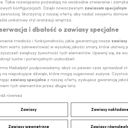
we. Takie rozwiązania pozwalają na swobodne otwieranie i zamykan
powych konfiguracjach. Dzięki nowoczesnym
zawiasom specjalnym
zesnością. Skorzystaj z naszej oferty, aby nadać swojemu domowi
śla unikatowy styl aranżacji wnętrza.
serwacja i dbałość o zawiasy specjalne
ienie trwałości i funkcjonalności, jakie gwarantują nasze
zawiasy
kim warto zainwestować w wysokiej jakości smary, które ułatwią p
czyszczeń zwiększy żywotność tych elementów. Upewnij się, że ws
iknąć luzów i potencjalnych uszkodzeń.
firma Mebelpłyt podpowiadamy, abyś co pewien czas sprawdzał s
 na niepokojące dźwięki, które mogą sugerować zużycie. Czystość
rając
zawiasy specjalne
z naszej oferty, zyskujesz gwarancję jakośc
niem tych elementów przez długie lata.
dź również
Zawiasy
Zawiasy nakładan
Zawiasy wewnętrzne
Zawiasy równoległ