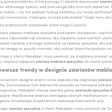
ką gamę produktów, które pomogą Ci idealnie dopasować
zawias
ać właściwego wyboru, weź pod uwagę kilka istotnych aspektów. 
 mebla – czy ma spełniać funkcję ozdobną, czy raczej użytkową? P
być nowoczesne, tradycyjne, a może industrialne? Dzięki temu do
ilka praktycznych wskazówek, które mogą Ci pomóc:
bierz
zawiasy meblowe specjalne
pod kątem obciążenia i częstotl
ierz odpowiedni kąt otwarcia, aby zapewnić sobie komfort użytk
awdź materiał, z którego wykonane są
zawiasy specjalne
, aby pa
óć uwagę na sposób montażu, aby uniknąć kłopotów podczas insta
tając z oferty Mebelpłyt, masz pewność, że znajdziesz produkt sp
y i dopasuj najlepsze
zawiasy meblowe specjalne
do swoich potrz
nowsze trendy w designie zawiasów mebl
oczesnym designie wnętrz coraz większą rolę odgrywają
zawiasy
ykę. Zastosowanie tych elementów pozwala na tworzenie unikalny
acyjnością. Mebelpłyt oferuje szeroką gamę
zawiasów specjalnyc
acyjne. Współczesne wnętrza wymagają ukrytych mechanizmów i su
nia, umożliwiając projektantom realizację kreatywnych wizji.
rając
zawiasy specjalne
z oferty Mebelpłyt, masz pewność, że Two