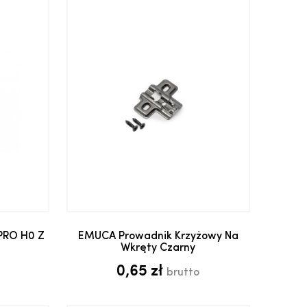
yka
Dodaj do koszyka
PRO H0 Z
EMUCA Prowadnik Krzyżowy Na
Wkręty Czarny
0,65 zł
brutto