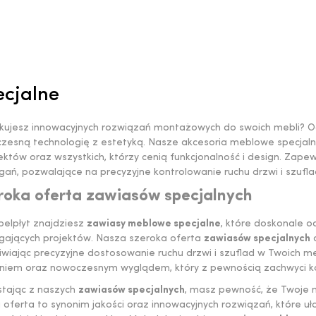
cjalne
kujesz innowacyjnych rozwiązań montażowych do swoich mebli? O
zesną technologię z estetyką. Nasze akcesoria meblowe specjalne
tektów oraz wszystkich, którzy cenią funkcjonalność i design. Za
ań, pozwalające na precyzyjne kontrolowanie ruchu drzwi i szufl
roka oferta zawiasów specjalnych
elpłyt znajdziesz
zawiasy meblowe specjalne
, które doskonale 
ających projektów. Nasza szeroka oferta
zawiasów specjalnych
o
wiając precyzyjne dostosowanie ruchu drzwi i szuflad w Twoich me
aniem oraz nowoczesnym wyglądem, który z pewnością zachwyci 
stając z naszych
zawiasów specjalnych
, masz pewność, że Twoje me
oferta to synonim jakości oraz innowacyjnych rozwiązań, które uł