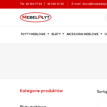
Tel:
48 384 77 88
|
48 340 10 90
E-mail:
biuro@mebelplyt.
PŁYTY MEBLOWE
BLATY
AKCESORIA MEBLOWE
U
Kategorie produktów
Sortuj