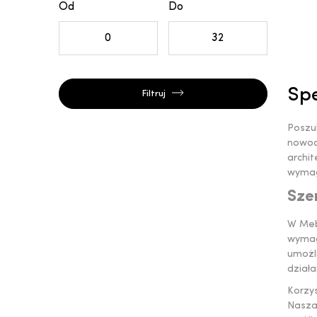
Od
Do
Spe
Filtruj
Poszu
nowoc
archi
wymag
Sze
W Meb
wymag
umożli
dział
Korzy
Nasza 