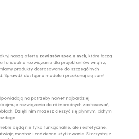
dkryj naszą ofertę
zawiasów specjalnych
, które łączą
 to idealne rozwiązanie dla projektantów wnętrz,
pewniamy produkty dostosowane do szczególnych
ad. Sprawdź dostępne modele i przekonaj się sam!
odpowiadają na potrzeby nawet najbardziej
bejmuje rozwiązania do różnorodnych zastosowań,
blach. Dzięki nim możesz cieszyć się płynnym, cichym
każdego.
ble będą nie tylko funkcjonalne, ale i estetyczne.
atwiają montaż i codzienne użytkowanie. Skorzystaj z