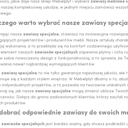
ości, jakie daje nasz sklep Mebelpłyt i wybierz
zawiasy meblowe s
 naszej kompleksowej usłudze, w jednym miejscu zamówisz wszystk
wego.
czego warto wybrać nasze zawiasy specja
rając nasze
zawiasy specjalne
, stawiasz na innowacyjne rozwiąza
jących projektantów i producentów mebli. Nasze artykuły charakte
zją wykonania, a to przekłada się na komfort codziennego użytkow
 element naszych
zawiasów specjalnych
zapewnia płynny i cichy ru
w sobie nowoczesny design z funkcjonalnością, a to sprawia, że T
iwania nawet najbardziej wymagających klientów.
e
zawiasy specjalne
to nie tylko gwarancja najwyższej jakości, ale
nuje się z każdym stylem wnętrza. W Mebelpłyt dbamy o to, aby
 indywidualnych projektów, a to pozwala na tworzenie unikalnych i f
naj się, jak nasze
zawiasy specjalne
mogą zmienić oblicze Twoich
czności. Dołącz do grona zadowolonych klientów, którzy zaufali na
ch produktów.
 dobrać odpowiednie zawiasy do swoich me
r
zawiasów specjalnych
jest bardzo ważny, gdy chcesz podkreślić u