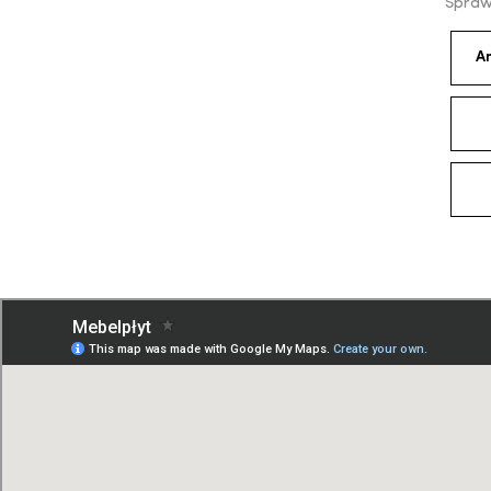
Spraw
A