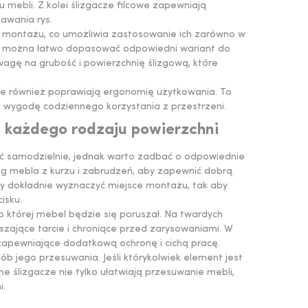
 mebli. Z kolei ślizgacze filcowe zapewniają
awania rys.
 montażu, co umożliwia zastosowanie ich zarówno w
emu można łatwo dopasować odpowiedni wariant do
agę na grubość i powierzchnię ślizgową, które
le również poprawiają ergonomię użytkowania. To
z wygodę codziennego korzystania z przestrzeni.
a każdego rodzaju powierzchni
ć samodzielnie, jednak warto zadbać o odpowiednie
óg mebla z kurzu i zabrudzeń, aby zapewnić dobrą
ży dokładnie wyznaczyć miejsce montażu, tak aby
isku.
o której mebel będzie się poruszał. Na twardych
jszające tarcie i chroniące przed zarysowaniami. W
zapewniające dodatkową ochronę i cichą pracę.
b jego przesuwania. Jeśli którykolwiek element jest
ślizgacze nie tylko ułatwiają przesuwanie mebli,
i.