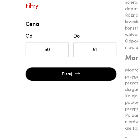
ściera
Filtry
dodatk
Różno
krzes
Cena
konstr
wpływ
Od
Do
Odpow
niewi
Mon
Monta
Filtruj
przyg
przyc
ślizga
Kolejn
podłog
przyp
Po zam
nieró
ale ta