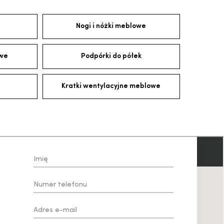
Nogi i nóżki meblowe
owe
Podpórki do półek
Kratki wentylacyjne meblowe