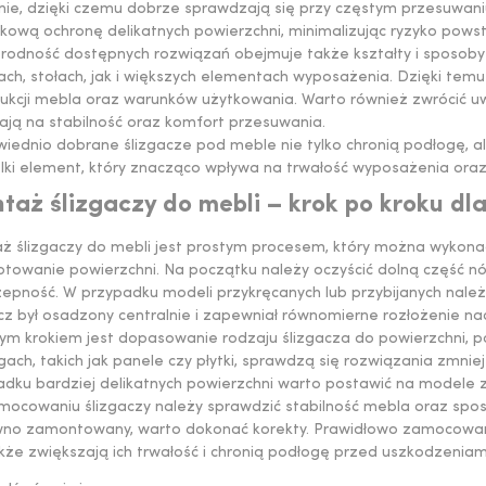
nie, dzięki czemu dobrze sprawdzają się przy częstym przesuwaniu
ową ochronę delikatnych powierzchni, minimalizując ryzyko powst
rodność dostępnych rozwiązań obejmuje także kształty i sposoby
łach, stołach, jak i większych elementach wyposażenia. Dzięki t
ukcji mebla oraz warunków użytkowania. Warto również zwrócić uw
ają na stabilność oraz komfort przesuwania.
iednio dobrane ślizgacze pod meble nie tylko chronią podłogę, a
elki element, który znacząco wpływa na trwałość wyposażenia ora
taż ślizgaczy do mebli – krok po kroku dl
ż ślizgaczy do mebli jest prostym procesem, który można wykona
otowanie powierzchni. Na początku należy oczyścić dolną część n
zepność. W przypadku modeli przykręcanych lub przybijanych nale
cz był osadzony centralnie i zapewniał równomierne rozłożenie nac
ym krokiem jest dopasowanie rodzaju ślizgacza do powierzchni, p
ach, takich jak panele czy płytki, sprawdzą się rozwiązania zmnie
adku bardziej delikatnych powierzchni warto postawić na modele 
ocowaniu ślizgaczy należy sprawdzić stabilność mebla oraz sposó
wno zamontowany, warto dokonać korekty. Prawidłowo zamocowane 
kże zwiększają ich trwałość i chronią podłogę przed uszkodzeniam