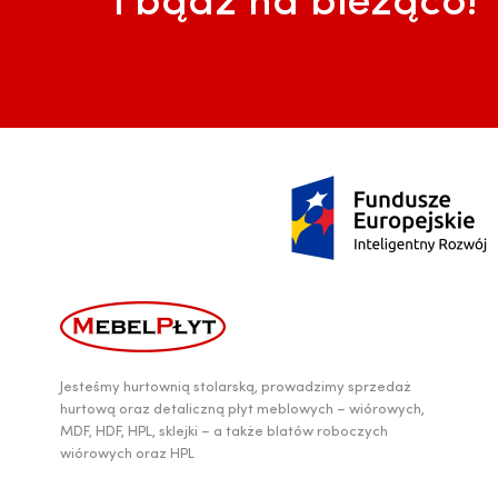
i bądź na bieżąco!
Jesteśmy hurtownią stolarską, prowadzimy sprzedaż
hurtową oraz detaliczną płyt meblowych – wiórowych,
MDF, HDF, HPL, sklejki – a także blatów roboczych
wiórowych oraz HPL