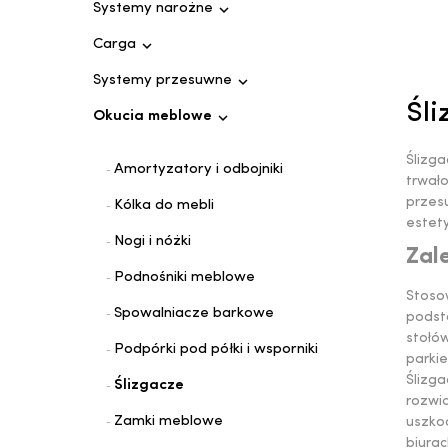

Systemy narożne

Carga

Systemy przesuwne
Śli

Okucia meblowe
Ślizga
Amortyzatory i odbojniki
trwał
przes
Kólka do mebli
estet
Nogi i nóżki
Zal
Podnośniki meblowe
Stoso
Spowalniacze barkowe
podst
stołó
Podpórki pod półki i wsporniki
parki
Ślizga
Ślizgacze
rozwi
Zamki meblowe
uszko
biurac