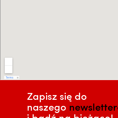
Zapisz się do
naszego
newslette