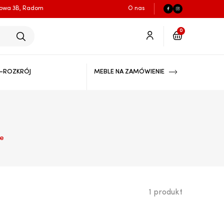
łowa 3B, Radom
O nas
0
-ROZKRÓJ
MEBLE NA ZAMÓWIENIE
ze
1 produkt