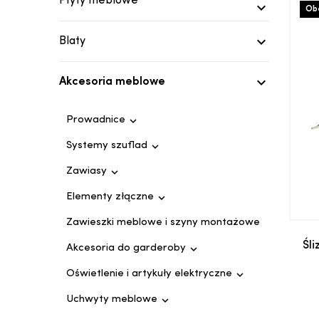
Płyty meblowe

Obe

Blaty

Akcesoria meblowe

Prowadnice

Systemy szuflad

Zawiasy

Elementy złączne
Zawieszki meblowe i szyny montażowe
Śl

Akcesoria do garderoby

Oświetlenie i artykuły elektryczne

Uchwyty meblowe