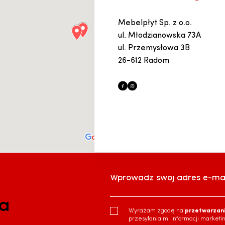
Mebelpłyt Sp. z o.o.
ul. Młodzianowska 73A
ul. Przemysłowa 3B
26-612 Radom
Wprowadź swój adres e-mai
ra
Wyrażam zgodę na
przetwarzan
przesyłania mi informacji marketi