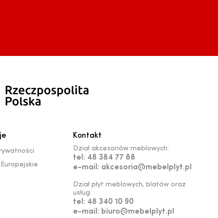
je
Kontakt
Dział akcesoriów meblowych:
prywatności
tel: 48 384 77 88
Europejskie
e-mail: akcesoria@mebelplyt.pl
Dział płyt meblowych, blatów oraz
usług:
tel: 48 340 10 90
e-mail: biuro@mebelplyt.pl