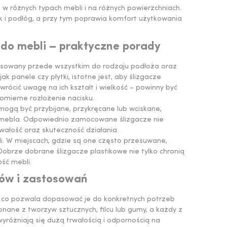
w różnych typach mebli i na różnych powierzchniach.
ak i podłóg, a przy tym poprawia komfort użytkowania
 do mebli – praktyczne porady
asowany przede wszystkim do rodzaju podłoża oraz
 panele czy płytki, istotne jest, aby ślizgacze
ócić uwagę na ich kształt i wielkość – powinny być
mierne rozłożenie nacisku.
gą być przybijane, przykręcane lub wciskane,
ie mebla. Odpowiednio zamocowane ślizgacze nie
wałość oraz skuteczność działania.
. W miejscach, gdzie są one często przesuwane,
Dobrze dobrane ślizgacze plastikowe nie tylko chronią
ść mebli.
łów i zastosowań
, co pozwala dopasować je do konkretnych potrzeb
ane z tworzyw sztucznych, filcu lub gumy, a każdy z
yróżniają się dużą trwałością i odpornością na