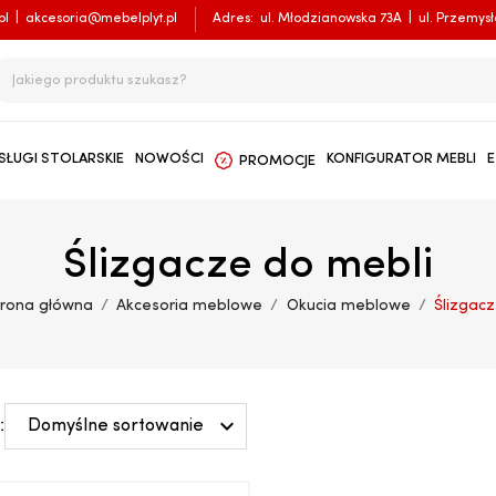
pl
|
akcesoria@mebelplyt.pl
Adres:
ul. Młodzianowska 73A
|
ul. Przemys
SŁUGI STOLARSKIE
NOWOŚCI
KONFIGURATOR MEBLI
E
PROMOCJE
Ślizgacze do mebli
trona główna
Akcesoria meblowe
Okucia meblowe
Ślizgac

:
Domyślne sortowanie