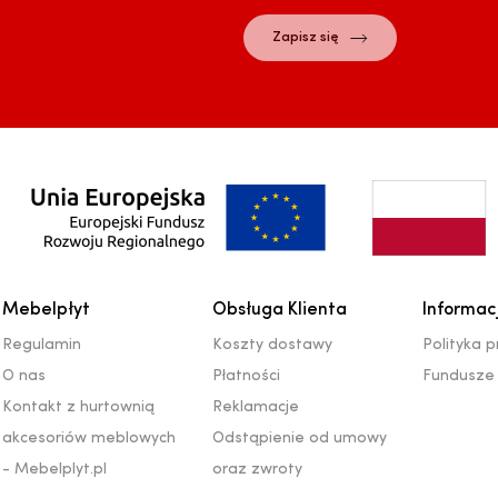
Mebelpłyt
Obsługa Klienta
Informac
Regulamin
Koszty dostawy
Polityka 
O nas
Płatności
Fundusze 
Kontakt z hurtownią
Reklamacje
akcesoriów meblowych
Odstąpienie od umowy
- Mebelplyt.pl
oraz zwroty