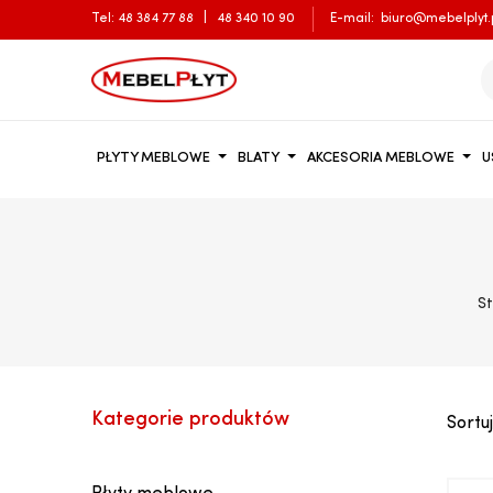
Tel:
48 384 77 88
|
48 340 10 90
E-mail:
biuro@mebelplyt.
PŁYTY MEBLOWE
BLATY
AKCESORIA MEBLOWE
U
S
Kategorie produktów
Sortuj