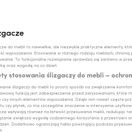
zgacze
cze do mebli to niewielkie, ale niezwykle praktyczne elementy, k
ość wyposażenia. Stosowane w różnego rodzaju meblach, chronią p
uwanie. To funkcjonalne rozwiązanie sprawdza się zarówno w prze
ykę oraz wygodę na co dzień
ety stosowania ślizgaczy do mebli – ochro
wanie ślizgaczy do mebli to prosty sposób na zwiększenie komfor
awową funkcją jest zabezpieczenie przed zarysowaniami, które 
w czy innych elementów wyposażenia. Dzięki nim nawet częste prz
etu czy płytek, co ma szczególne znaczenie w intensywnie użytko
cze wpływają również na łatwość przesuwania mebli, redukując tarci
ązanie zwiększa wygodę codziennego korzystania z przestrzeni o
dzeń. Dodatkowo ograniczają hałas powstający podczas przesuwani
h.