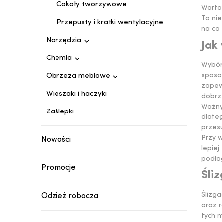
Cokoły tworzywowe
Warto
To nie
Przepusty i kratki wentylacyjne
na co 

Narzędzia
Jak

Chemia
Wybór
sposob

Obrzeża meblowe
zapewn
Wieszaki i haczyki
dobrz
Ważny
Zaślepki
dlate
przesu
Przy 
Nowości
lepiej
podłog
Promocje
Śli
Ślizg
Odzież robocza
oraz r
tych m