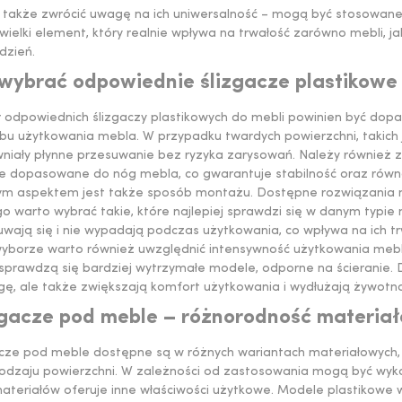
 także zwrócić uwagę na ich uniwersalność – mogą być stosowane 
wielki element, który realnie wpływa na trwałość zarówno mebli, j
dzień.
 wybrać odpowiednie ślizgacze plastikowe
 odpowiednich ślizgaczy plastikowych do mebli powinien być dop
u użytkowania mebla. W przypadku twardych powierzchni, takich jak
iały płynne przesuwanie bez ryzyka zarysowań. Należy również zwr
e dopasowane do nóg mebla, co gwarantuje stabilność oraz równo
m aspektem jest także sposób montażu. Dostępne rozwiązania mo
go warto wybrać takie, które najlepiej sprawdzi się w danym typ
wają się i nie wypadają podczas użytkowania, co wpływa na ich tr
wyborze warto również uwzględnić intensywność użytkowania mebli
 sprawdzą się bardziej wytrzymałe modele, odporne na ścieranie. 
ę, ale także zwiększają komfort użytkowania i wydłużają żywotno
zgacze pod meble – różnorodność materia
acze pod meble dostępne są w różnych wariantach materiałowych
odzaju powierzchni. W zależności od zastosowania mogą być wykon
ateriałów oferuje inne właściwości użytkowe. Modele plastikowe w