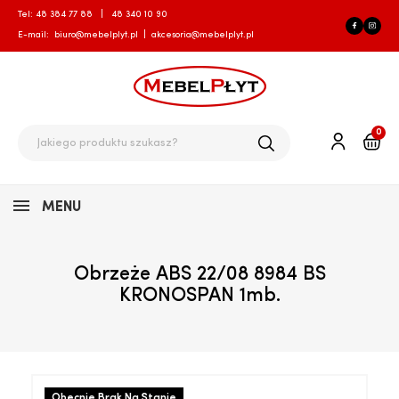
Tel:
48 384 77 88
|
48 340 10 90
E-mail:
biuro@mebelplyt.pl
|
akcesoria@mebelplyt.pl
0
MENU
Obrzeże ABS 22/08 8984 BS
KRONOSPAN 1mb.
Obecnie Brak Na Stanie