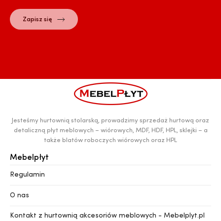
Jesteśmy hurtownią stolarską, prowadzimy sprzedaż hurtową oraz
detaliczną płyt meblowych – wiórowych, MDF, HDF, HPL, sklejki – a
także blatów roboczych wiórowych oraz HPL
Mebelpłyt
Regulamin
O nas
Kontakt z hurtownią akcesoriów meblowych - Mebelplyt.pl