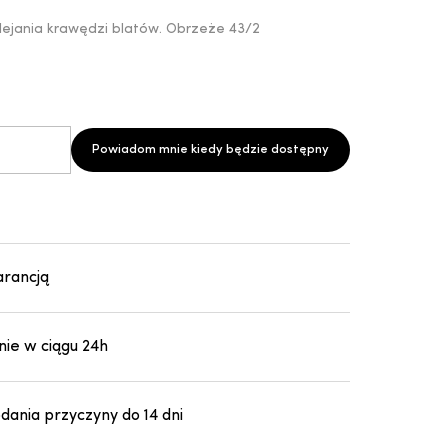
lejania krawędzi blatów. Obrzeże 43/2
Powiadom mnie kiedy będzie dostępny
arancją
ie w ciągu 24h
ania przyczyny do 14 dni