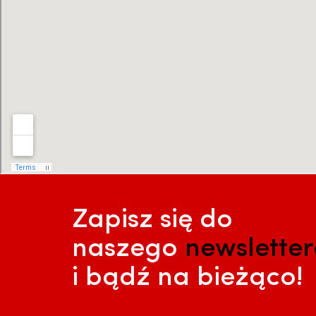
Zapisz się do
naszego
newslette
i bądź na bieżąco!