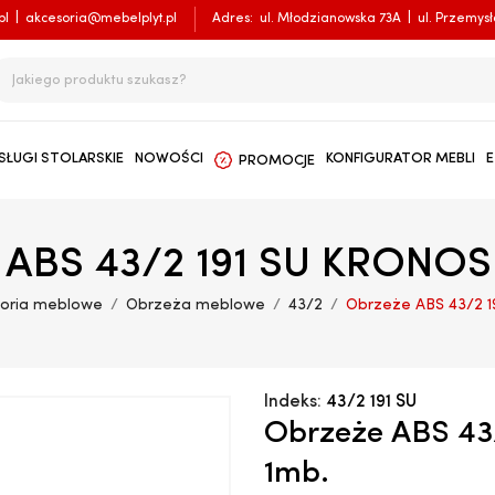
pl
|
akcesoria@mebelplyt.pl
Adres:
ul. Młodzianowska 73A
|
ul. Przemys
SŁUGI STOLARSKIE
NOWOŚCI
KONFIGURATOR MEBLI
E
PROMOCJE
 ABS 43/2 191 SU KRONOS
oria meblowe
Obrzeża meblowe
43/2
Obrzeże ABS 43/2 
Indeks:
43/2 191 SU
Obrzeże ABS 4
1mb.