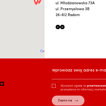
ul. Młodzianowska 73A
ul. Przemysłowa 3B
26-612 Radom
Wprowadź swój adres e-mai
ra
Wyrażam zgodę na
przetwarzan
przesyłania mi informacji marketi