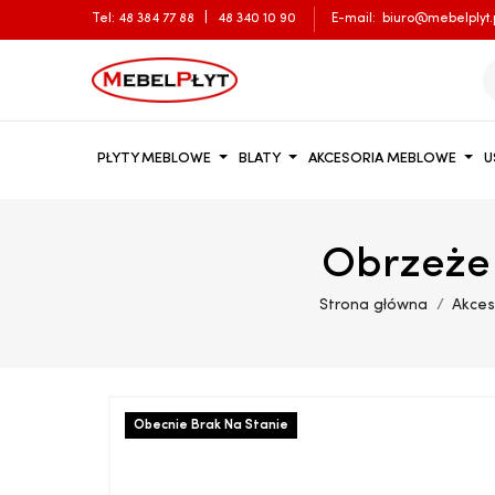
Tel:
48 384 77 88
|
48 340 10 90
E-mail:
biuro@mebelplyt.
PŁYTY MEBLOWE
BLATY
AKCESORIA MEBLOWE
U
Obrzeże
Strona główna
Akces
Obecnie Brak Na Stanie