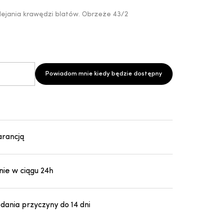
lejania krawędzi blatów. Obrzeże 43/2
Powiadom mnie kiedy będzie dostępny
arancją
ie w ciągu 24h
ania przyczyny do 14 dni