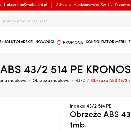
pl
|
akcesoria@mebelplyt.pl
Adres:
ul. Młodzianowska 73A
|
ul. Przemys
SŁUGI STOLARSKIE
NOWOŚCI
KONFIGURATOR MEBLI
E
PROMOCJE
 ABS 43/2 514 PE KRONOS
oria meblowe
Obrzeża meblowe
43/2
Obrzeże ABS 43/2 
Indeks:
43/2 514 PE
Obrzeże ABS 4
1mb.