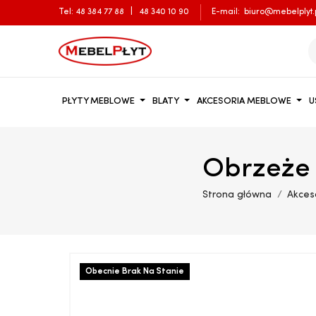
Tel:
48 384 77 88
|
48 340 10 90
E-mail:
biuro@mebelplyt.
PŁYTY MEBLOWE
BLATY
AKCESORIA MEBLOWE
U
Obrzeże
Strona główna
Akces
Obecnie Brak Na Stanie