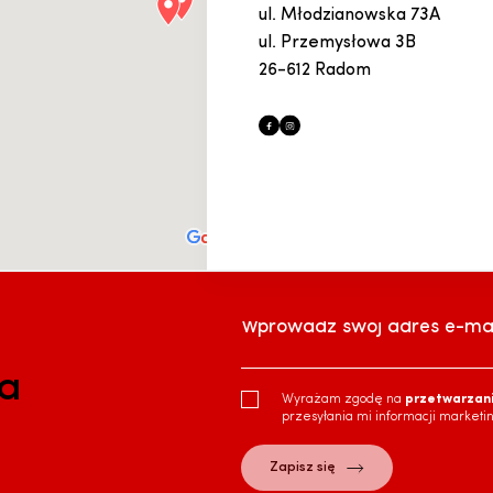
ul. Młodzianowska 73A
ul. Przemysłowa 3B
26-612 Radom
Wprowadź swój adres e-mai
ra
Wyrażam zgodę na
przetwarzan
przesyłania mi informacji marketi