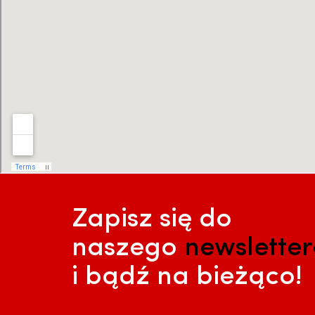
Zapisz się do
naszego
newslette
i bądź na bieżąco!