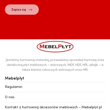
Jesteśmy hurtownią stolarską, prowadzimy sprzedaż hurtową oraz
detaliczną płyt meblowych – wiórowych, MDF, HDF, HPL, sklejki – a
także blatów roboczych wiórowych oraz HPL
Mebelpłyt
Regulamin
O nas
Kontakt z hurtownią akcesoriów meblowych - Mebelplyt.pl