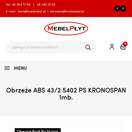
Tel:
48 384 77 88
|
48 340 10 90
E-mail:
biuro@mebelplyt.pl
|
akcesoria@mebelplyt.pl
0
MENU
Obrzeże ABS 43/2 5402 PS KRONOSPAN
1mb.
Obecnie Brak Na Stanie