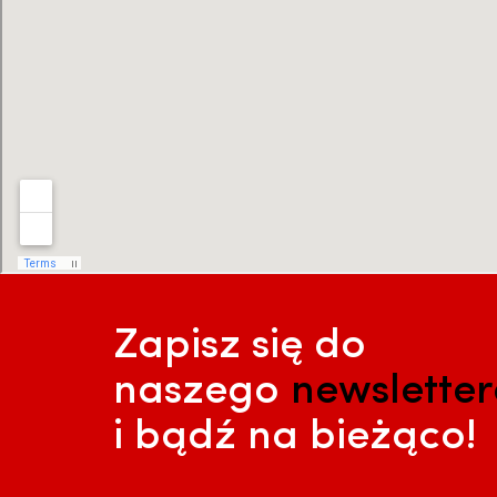
Zapisz się do
naszego
newslette
i bądź na bieżąco!