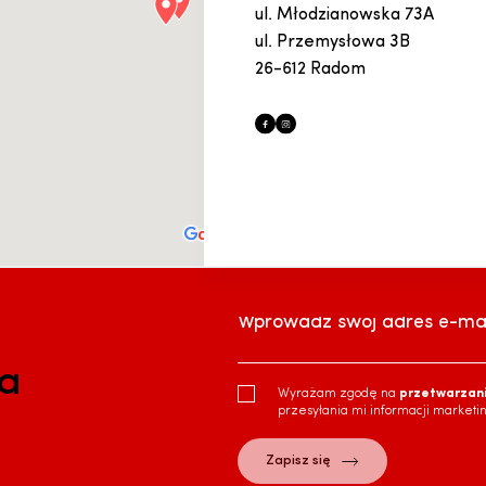
ul. Młodzianowska 73A
ul. Przemysłowa 3B
26-612 Radom
Wprowadź swój adres e-mai
ra
Wyrażam zgodę na
przetwarzan
przesyłania mi informacji marketi