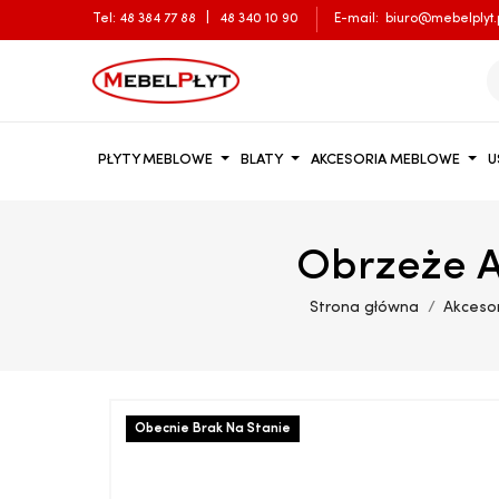
Tel:
48 384 77 88
|
48 340 10 90
E-mail:
biuro@mebelplyt.
PŁYTY MEBLOWE
BLATY
AKCESORIA MEBLOWE
U
Obrzeże 
Strona główna
Akceso
Obecnie Brak Na Stanie