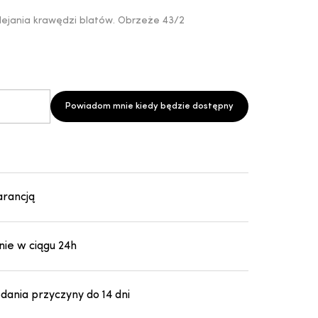
lejania krawędzi blatów. Obrzeże 43/2
Powiadom mnie kiedy będzie dostępny
arancją
ie w ciągu 24h
ania przyczyny do 14 dni