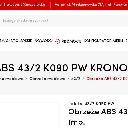
pl
|
akcesoria@mebelplyt.pl
Adres:
ul. Młodzianowska 73A
|
ul. Przemys
SŁUGI STOLARSKIE
NOWOŚCI
KONFIGURATOR MEBLI
E
PROMOCJE
ABS 43/2 K090 PW KRONO
ria meblowe
Obrzeża meblowe
43/2
Obrzeże ABS 43/2 K
Indeks:
43/2 K090 PW
Obrzeże ABS 4
1mb.