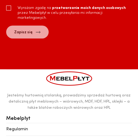
Wyrażam zgodę na
przetwarzanie moich danych osobowych
przez Mebelpłyt w celu przesyłania mi informacji
marketingowych.
Jesteśmy hurtownią stolarską, prowadzimy sprzedaż hurtową oraz
detaliczną płyt meblowych – wiórowych, MDF, HDF, HPL, sklejki – a
także blatów roboczych wiórowych oraz HPL
Mebelpłyt
Regulamin