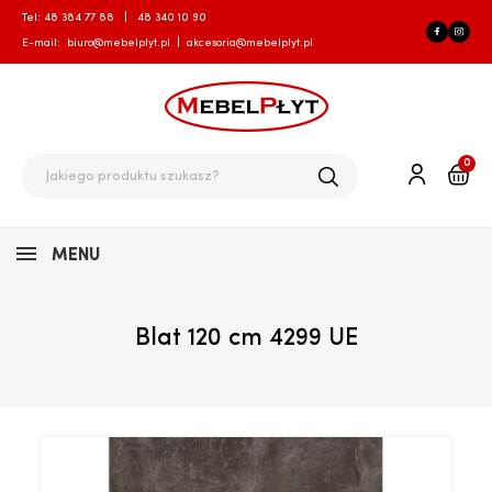
Tel:
48 384 77 88
|
48 340 10 90
E-mail:
biuro@mebelplyt.pl
|
akcesoria@mebelplyt.pl
0
MENU
Blat 120 cm 4299 UE