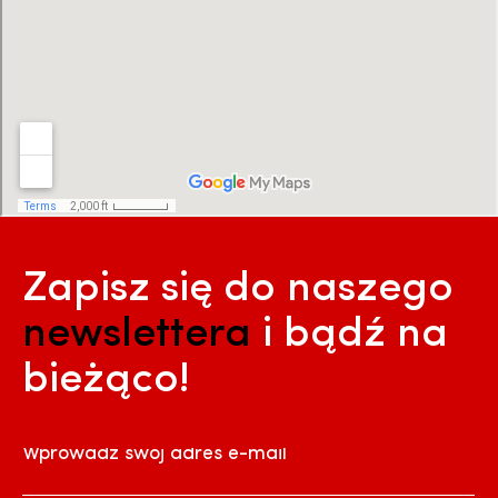
Zapisz się do naszego
newslettera
i bądź na
bieżąco!
Wprowadź swój adres e-mail