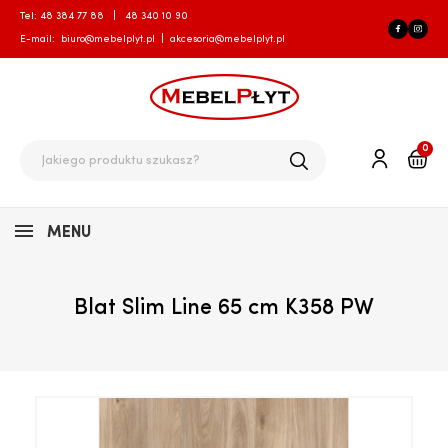
Tel:
48 384 77 88
|
48 340 10 90
E-mail:
biuro@mebelplyt.pl
|
akcesoria@mebelplyt.pl
0
MENU
Blat Slim Line 65 cm K358 PW