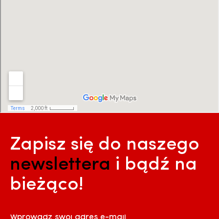
Zapisz się do naszego
newslettera
i bądź na
bieżąco!
Wprowadź swój adres e-mail