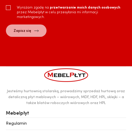
Wyrażam zgodę na
przetwarzanie moich danych osobowych
przez Mebelpłyt w celu przesyłania mi informacji
marketingowych.
Jesteśmy hurtownią stolarską, prowadzimy sprzedaż hurtową oraz
detaliczną płyt meblowych – wiórowych, MDF, HDF, HPL, sklejki – a
także blatów roboczych wiórowych oraz HPL
Mebelpłyt
Regulamin