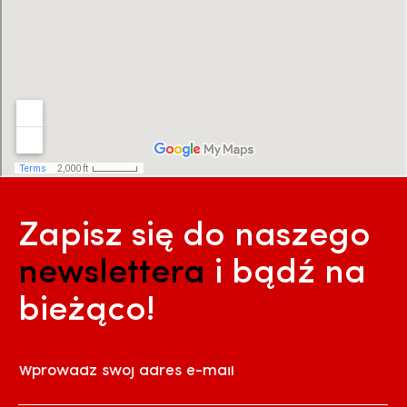
Zapisz się do naszego
newslettera
i bądź na
bieżąco!
Wprowadź swój adres e-mail