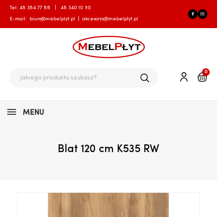
Tel:
48 384 77 88
|
48 340 10 90
E-mail:
biuro@mebelplyt.pl
|
akcesoria@mebelplyt.pl
0
MENU
Blat 120 cm K535 RW