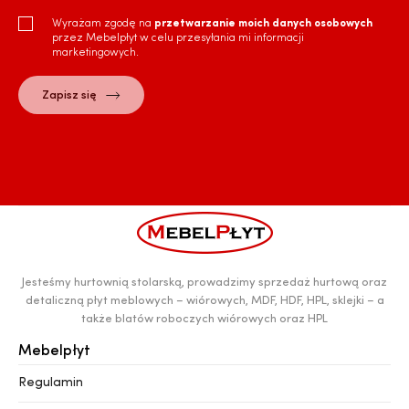
Wyrażam zgodę na
przetwarzanie moich danych osobowych
przez Mebelpłyt w celu przesyłania mi informacji
marketingowych.
Jesteśmy hurtownią stolarską, prowadzimy sprzedaż hurtową oraz
detaliczną płyt meblowych – wiórowych, MDF, HDF, HPL, sklejki – a
także blatów roboczych wiórowych oraz HPL
Mebelpłyt
Regulamin