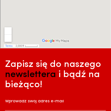
Zapisz się do naszego
newslettera
i bądź na
bieżąco!
Wprowadź swój adres e-mail