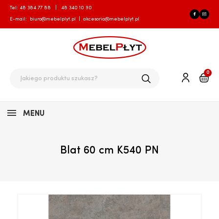
Tel:
48 384 77 88
|
48 340 10 90
E-mail:
biuro@mebelplyt.pl
|
akcesoria@mebelplyt.pl
0
MENU
Blat 60 cm K540 PN