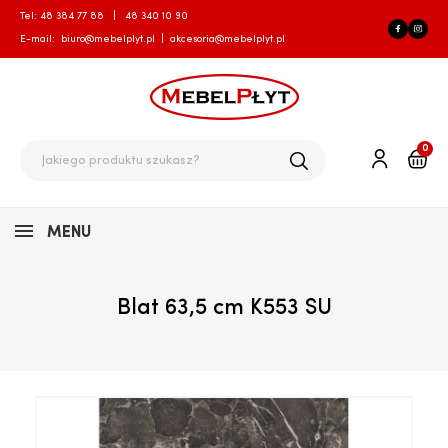
Tel:
48 384 77 88
|
48 340 10 90
E-mail:
biuro@mebelplyt.pl
|
akcesoria@mebelplyt.pl
0
MENU
Blat 63,5 cm K553 SU