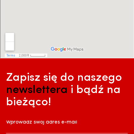
Zapisz się do naszego
newslettera
i bądź na
bieżąco!
Wprowadź swój adres e-mail