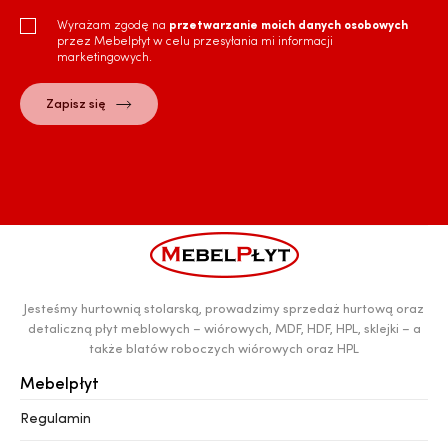
Wyrażam zgodę na
przetwarzanie moich danych osobowych
przez Mebelpłyt w celu przesyłania mi informacji
marketingowych.
Jesteśmy hurtownią stolarską, prowadzimy sprzedaż hurtową oraz
detaliczną płyt meblowych – wiórowych, MDF, HDF, HPL, sklejki – a
także blatów roboczych wiórowych oraz HPL
Mebelpłyt
Regulamin