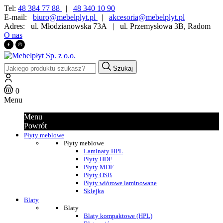
Tel:
48 384 77 88
|
48 340 10 90
E-mail:
biuro@mebelplyt.pl
|
akcesoria@mebelplyt.pl
Adres:
ul. Młodzianowska 73A
|
ul. Przemysłowa 3B, Radom
O nas
Szukaj
0
Menu
Menu
Powrót
Płyty meblowe
Płyty meblowe
Laminaty HPL
Płyty HDF
Płyty MDF
Płyty OSB
Płyty wiórowe laminowane
Sklejka
Blaty
Blaty
Blaty kompaktowe (HPL)