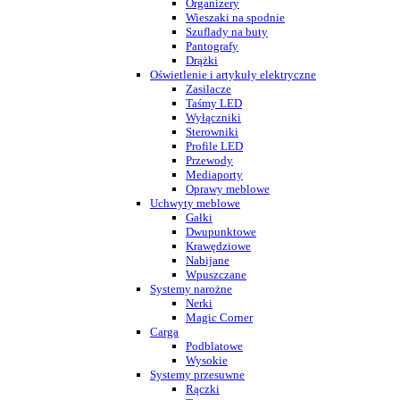
Organizery
Wieszaki na spodnie
Szuflady na buty
Pantografy
Drążki
Oświetlenie i artykuły elektryczne
Zasilacze
Taśmy LED
Wyłączniki
Sterowniki
Profile LED
Przewody
Mediaporty
Oprawy meblowe
Uchwyty meblowe
Gałki
Dwupunktowe
Krawędziowe
Nabijane
Wpuszczane
Systemy narożne
Nerki
Magic Corner
Carga
Podblatowe
Wysokie
Systemy przesuwne
Rączki