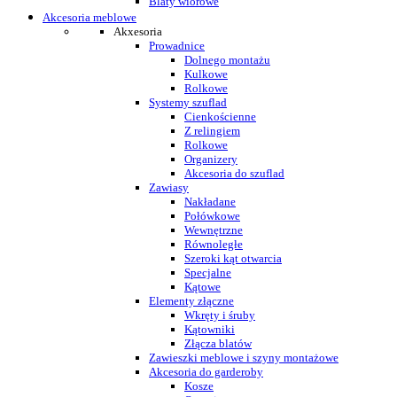
Blaty wiórowe
Akcesoria meblowe
Akxesoria
Prowadnice
Dolnego montażu
Kulkowe
Rolkowe
Systemy szuflad
Cienkościenne
Z relingiem
Rolkowe
Organizery
Akcesoria do szuflad
Zawiasy
Nakładane
Połówkowe
Wewnętrzne
Równoległe
Szeroki kąt otwarcia
Specjalne
Kątowe
Elementy złączne
Wkręty i śruby
Kątowniki
Złącza blatów
Zawieszki meblowe i szyny montażowe
Akcesoria do garderoby
Kosze