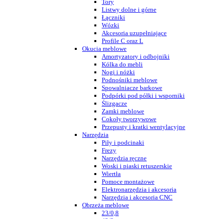
Tory
Listwy dolne i górne
Łączniki
Wózki
Akcesoria uzupełniające
Profile C oraz L
Okucia meblowe
Amortyzatory i odbojniki
Kólka do mebli
Nogi i nóżki
Podnośniki meblowe
Spowalniacze barkowe
Podpórki pod półki i wsporniki
Ślizgacze
Zamki meblowe
Cokoły tworzywowe
Przepusty i kratki wentylacyjne
Narzędzia
Piły i podcinaki
Frezy
Narzędzia ręczne
Woski i piaski retuszerskie
Wiertła
Pomoce montażowe
Elektronarzędzia i akcesoria
Narzędzia i akcesoria CNC
Obrzeża meblowe
23/0,8