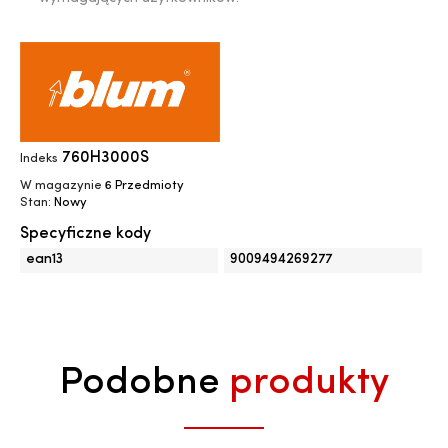
760H3000S
Indeks
W magazynie
6 Przedmioty
Stan:
Nowy
Specyficzne kody
ean13
9009494269277
Podobne
produkty