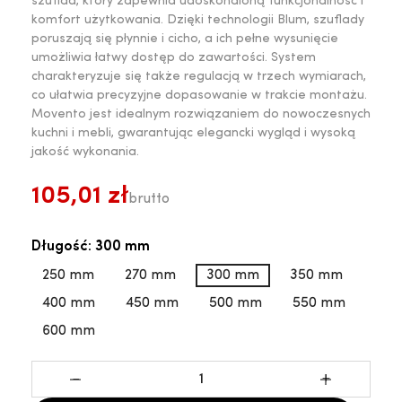
szuflad, który zapewnia udoskonaloną funkcjonalność i
komfort użytkowania. Dzięki technologii Blum, szuflady
poruszają się płynnie i cicho, a ich pełne wysunięcie
umożliwia łatwy dostęp do zawartości. System
charakteryzuje się także regulacją w trzech wymiarach,
co ułatwia precyzyjne dopasowanie w trakcie montażu.
Movento jest idealnym rozwiązaniem do nowoczesnych
kuchni i mebli, gwarantując elegancki wygląd i wysoką
jakość wykonania.
105,01 zł
brutto
Długość: 300 mm
250 mm
270 mm
300 mm
350 mm
400 mm
450 mm
500 mm
550 mm
600 mm
-
+