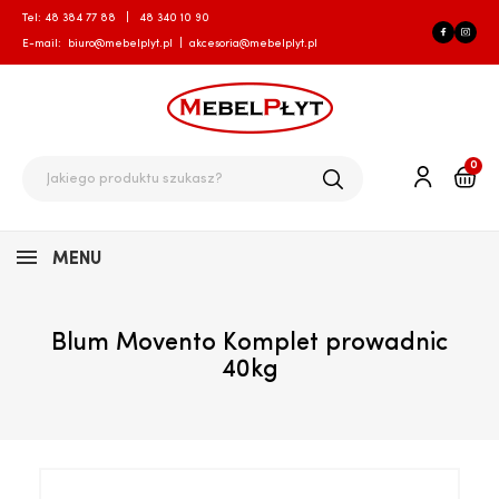
Tel:
48 384 77 88
|
48 340 10 90
E-mail:
biuro@mebelplyt.pl
|
akcesoria@mebelplyt.pl
0
MENU
Blum Movento Komplet prowadnic
40kg