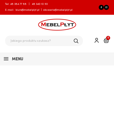
Tel:
48 384 77 88
|
48 340 10 90
E-mail:
biuro@mebelplyt.pl
|
akcesoria@mebelplyt.pl
0
MENU