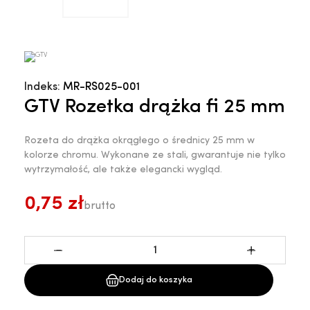
Indeks:
MR-RS025-001
GTV Rozetka drążka fi 25 mm
Rozeta do drążka okrągłego o średnicy 25 mm w
kolorze chromu. Wykonane ze stali, gwarantuje nie tylko
wytrzymałość, ale także elegancki wygląd.
0,75 zł
brutto
-
+
Dodaj do koszyka