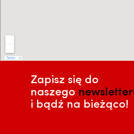
Zapisz się do
naszego
newslette
i bądź na bieżąco!