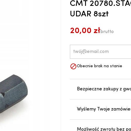
CMT 20780.STA
UDAR 8szt
20,00 zł
brutto

Obecnie brak na stanie
Bezpieczne zakupy z gw
Wyślemy Twoje zamówien
Możliwość zwrotu bez pod