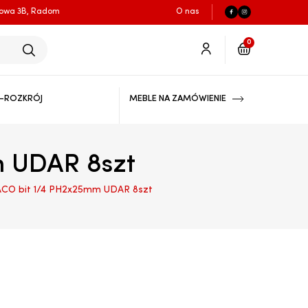
łowa 3B, Radom
O nas
0
-ROZKRÓJ
MEBLE NA ZAMÓWIENIE
 UDAR 8szt
CO bit 1/4 PH2x25mm UDAR 8szt