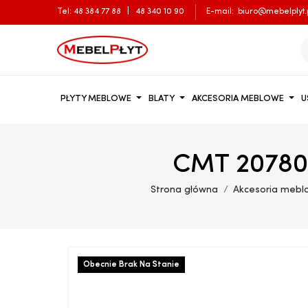
Tel:
48 384 77 88
|
48 340 10 90
E-mail:
biuro@mebelplyt.
PŁYTY MEBLOWE
BLATY
AKCESORIA MEBLOWE
U
CMT 20780
Strona główna
Akcesoria mebl
Obecnie Brak Na Stanie