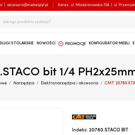
pl
|
akcesoria@mebelplyt.pl
Adres:
ul. Młodzianowska 73A
|
ul. Przemys
SŁUGI STOLARSKIE
NOWOŚCI
KONFIGURATOR MEBLI
E
PROMOCJE
.STACO bit 1/4 PH2x25mm
owe
Narzędzia
Elektronarzędzia i akcesoria
CMT 20780.STA
Indeks:
20780.STACO BIT