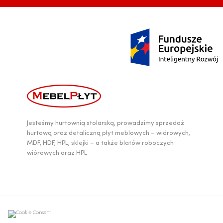
Jesteśmy hurtownią stolarską, prowadzimy sprzedaż
hurtową oraz detaliczną płyt meblowych – wiórowych,
MDF, HDF, HPL, sklejki – a także blatów roboczych
wiórowych oraz HPL