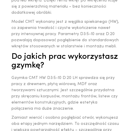
pod łeb wkręta. Dzięki temu wkręt po wkręceniu licuje
się z powierzchnią materiału – bez konieczności
dodatkowej obróbki.
Model CMT wykonany jest z węglika spiekanego (HW),
co zapewnia trwałość i czyste wykończenie nawet
przy intensywnej pracy. Parametry D3:5-10 oraz D:20
pozwalają dopasować pogłębienie do standardowych
wkrętów stosowanych w stolarstwie i montażu mebli.
Do jakich prac wykorzystasz
gzymkę?
Gzymka CMT HW D3:5-10 D:20 LH sprawdza się przy
pracy z drewnem, płytą wiórową, MDF oraz
tworzywami sztucznymi. Jest szczególnie przydatna
przy skręcaniu korpusów, montażu frontów, listew czy
elementów konstrukcyjnych, gdzie estetyka
połączenia ma duże znaczenie.
Zamiast wiercić i osobno pogłębiać otwór, wykonujesz
oba etapy jednym narzędziem. To oszczędność czasu
i większa powtarzalność efektu – szczególnie przy