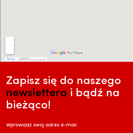
Zapisz się do naszego
newslettera
i bądź na
bieżąco!
Wprowadź swój adres e-mail