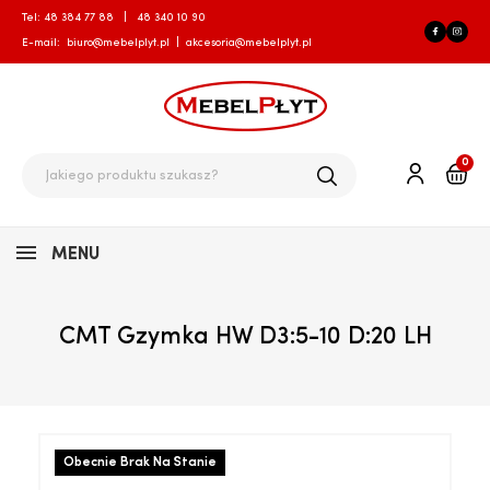
Tel:
48 384 77 88
|
48 340 10 90
E-mail:
biuro@mebelplyt.pl
|
akcesoria@mebelplyt.pl
0
MENU
CMT Gzymka HW D3:5-10 D:20 LH
Obecnie Brak Na Stanie