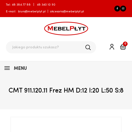
Tel:
48 384 77 88
|
48 340 10 90
E-mail:
biuro@mebelplyt.pl
|
akcesoria@mebelplyt.pl
0
MENU
CMT 911.120.11 Frez HM D:12 I:20 L:50 S:8