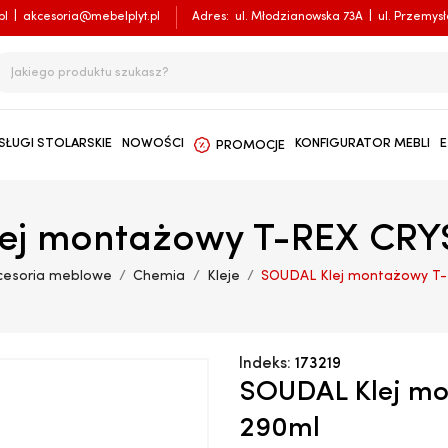
pl
|
akcesoria@mebelplyt.pl
Adres:
ul. Młodzianowska 73A
|
ul. Przemys
SŁUGI STOLARSKIE
NOWOŚCI
KONFIGURATOR MEBLI
E
PROMOCJE
ej montażowy T-REX CRY
cesoria meblowe
Chemia
Kleje
SOUDAL Klej montażowy T
Indeks:
173219
SOUDAL Klej m
290ml