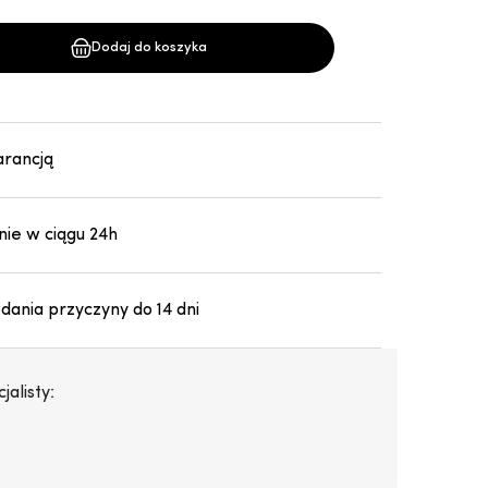
Dodaj do koszyka
arancją
ie w ciągu 24h
ania przyczyny do 14 dni
alisty: