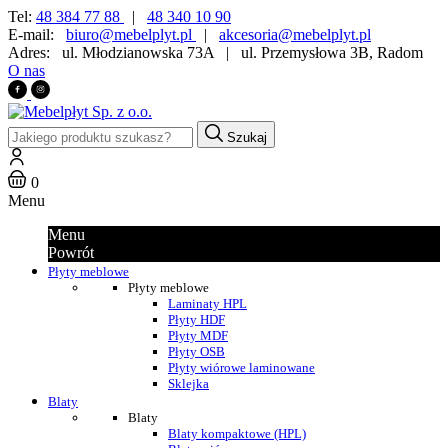
Tel:
48 384 77 88
|
48 340 10 90
E-mail:
biuro@mebelplyt.pl
|
akcesoria@mebelplyt.pl
Adres:
ul. Młodzianowska 73A
|
ul. Przemysłowa 3B, Radom
O nas
Szukaj
0
Menu
Menu
Powrót
Płyty meblowe
Płyty meblowe
Laminaty HPL
Płyty HDF
Płyty MDF
Płyty OSB
Płyty wiórowe laminowane
Sklejka
Blaty
Blaty
Blaty kompaktowe (HPL)