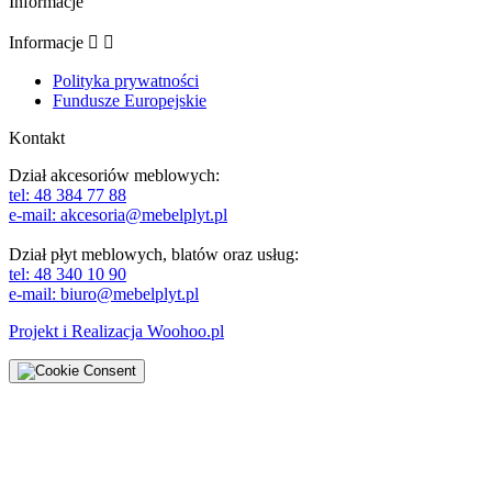
Informacje
Informacje


Polityka prywatności
Fundusze Europejskie
Kontakt
Dział akcesoriów meblowych:
tel: 48 384 77 88
e-mail: akcesoria@mebelplyt.pl
Dział płyt meblowych, blatów oraz usług:
tel: 48 340 10 90
e-mail: biuro@mebelplyt.pl
Projekt i Realizacja
Woohoo.pl