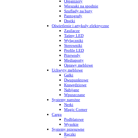
Organizery
Wieszaki na spodnie
Szuflady na buty
Pantografy
Drążki
Oświetlenie i artykuły elektryczne
Zasilacze
Taśmy LED
Wyłączniki
Sterowniki
Profile LED
Przewody
Mediaporty
Oprawy meblowe
Uchwyty meblowe
Gałki
Dwupunktowe
Krawędziowe
Nabijane
Wpuszczane
Systemy narożne
Nerki
Magic Corner
Carga
Podblatowe
Wysokie
Systemy przesuwne
Rączki