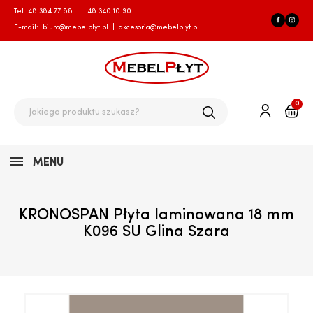
Tel:
48 384 77 88
|
48 340 10 90
E-mail:
biuro@mebelplyt.pl
|
akcesoria@mebelplyt.pl
0
MENU
KRONOSPAN Płyta laminowana 18 mm
K096 SU Glina Szara