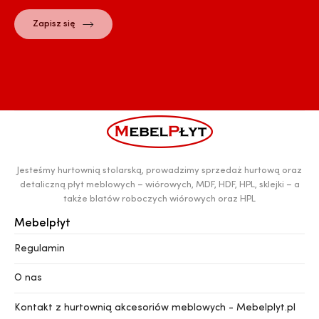
Jesteśmy hurtownią stolarską, prowadzimy sprzedaż hurtową oraz
detaliczną płyt meblowych – wiórowych, MDF, HDF, HPL, sklejki – a
także blatów roboczych wiórowych oraz HPL
Mebelpłyt
Regulamin
O nas
Kontakt z hurtownią akcesoriów meblowych - Mebelplyt.pl