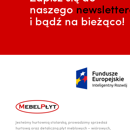
naszego
newslette
i bądź na bieżąco!
Jesteśmy hurtownią stolarską, prowadzimy sprzedaż
hurtową oraz detaliczną płyt meblowych – wiórowych,