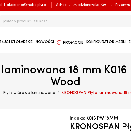
pl
|
akcesoria@mebelplyt.pl
Adres:
ul. Młodzianowska 73A
|
ul. Przemys
SŁUGI STOLARSKIE
NOWOŚCI
KONFIGURATOR MEBLI
E
PROMOCJE
laminowana 18 mm K016
Wood
Płyty wiórowe laminowane
KRONOSPAN Płyta laminowana 18 
Indeks:
K016 PW 18MM
KRONOSPAN Pły