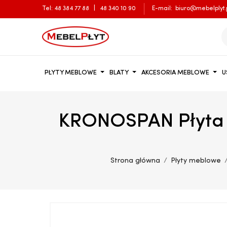
Tel:
48 384 77 88
|
48 340 10 90
E-mail:
biuro@mebelplyt.
PŁYTY MEBLOWE
BLATY
AKCESORIA MEBLOWE
U
KRONOSPAN Płyta 
Strona główna
Płyty meblowe