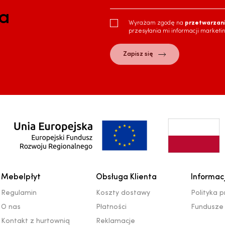
ra
Wyrażam zgodę na
przetwarzan
przesyłania mi informacji marketi
Mebelpłyt
Obsługa Klienta
Informac
Regulamin
Koszty dostawy
Polityka 
O nas
Płatności
Fundusze 
Kontakt z hurtownią
Reklamacje