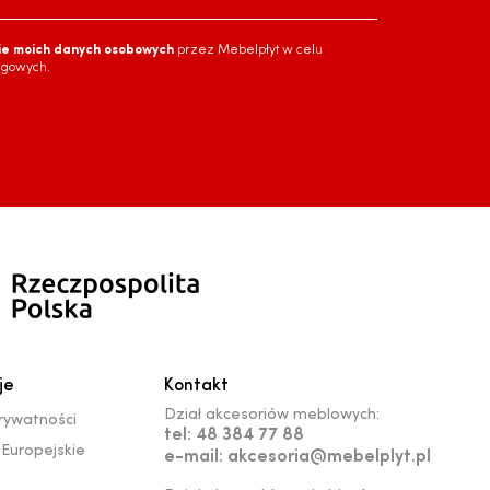
ie moich danych osobowych
przez Mebelpłyt w celu
ngowych.
je
Kontakt
Dział akcesoriów meblowych:
prywatności
tel: 48 384 77 88
Europejskie
e-mail: akcesoria@mebelplyt.pl