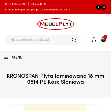
Tel:
48 384 77 88
|
48 340 10 90
E-mail:
biuro@mebelplyt.pl
|
akcesoria@mebelplyt.pl
0
MENU
KRONOSPAN Płyta laminowana 18 mm
0514 PE Kosc Sloniowa