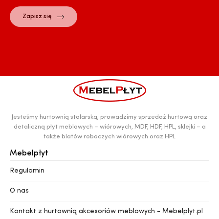
Jesteśmy hurtownią stolarską, prowadzimy sprzedaż hurtową oraz
detaliczną płyt meblowych – wiórowych, MDF, HDF, HPL, sklejki – a
także blatów roboczych wiórowych oraz HPL
Mebelpłyt
Regulamin
O nas
Kontakt z hurtownią akcesoriów meblowych - Mebelplyt.pl