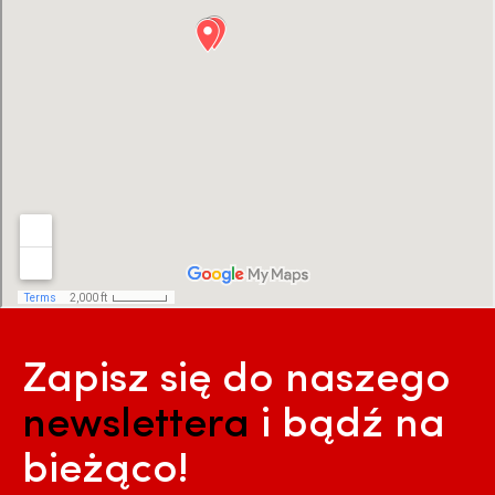
Zapisz się do naszego
newslettera
i bądź na
bieżąco!