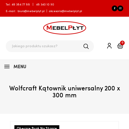
Tel:
48 384 77 88
|
48 340 10 90
E-mail:
biuro@mebelplyt.pl
|
akcesoria@mebelplyt.pl
0
MENU
Wolfcraft Kątownik uniwersalny 200 x
300 mm
Obecnie Brak Na Stanie