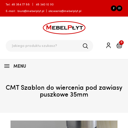
Tel:
48 384 77 88
|
48 340 10 90
E-mail:
biuro@mebelplyt.pl
|
akcesoria@mebelplyt.pl
0
MENU
CMT Szablon do wiercenia pod zawiasy
puszkowe 35mm