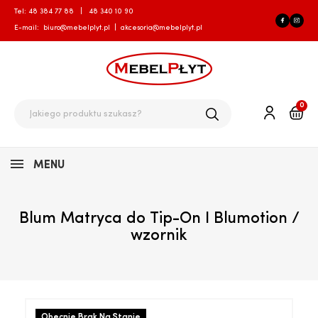
Tel:
48 384 77 88
|
48 340 10 90
E-mail:
biuro@mebelplyt.pl
|
akcesoria@mebelplyt.pl
0
MENU
Blum Matryca do Tip-On I Blumotion /
wzornik
Obecnie Brak Na Stanie