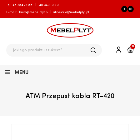
Tel:
48 384 77 88
|
48 340 10 90
E-mail:
biuro@mebelplyt.pl
|
akcesoria@mebelplyt.pl
0
MENU
ATM Przepust kabla RT-420