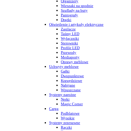
Organizery
Wieszaki na spodnie
Szuflady na buty
Pantografy
Drążki
Oświetlenie i artykuły elektryczne
Zasilacze
Taśmy LED
Wyłączniki
Sterowniki
Profile LED
Przewody
Mediaporty
Oprawy meblowe
Uchwyty meblowe
Gałki
Dwupunktowe
Krawędziowe
Nabijane
Wpuszczane
Systemy narożne
Nerki
Magic Corner
Carga
Podblatowe
Wysokie
Systemy przesuwne
Rączki