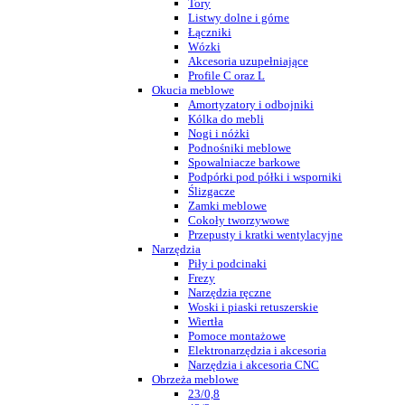
Tory
Listwy dolne i górne
Łączniki
Wózki
Akcesoria uzupełniające
Profile C oraz L
Okucia meblowe
Amortyzatory i odbojniki
Kólka do mebli
Nogi i nóżki
Podnośniki meblowe
Spowalniacze barkowe
Podpórki pod półki i wsporniki
Ślizgacze
Zamki meblowe
Cokoły tworzywowe
Przepusty i kratki wentylacyjne
Narzędzia
Piły i podcinaki
Frezy
Narzędzia ręczne
Woski i piaski retuszerskie
Wiertła
Pomoce montażowe
Elektronarzędzia i akcesoria
Narzędzia i akcesoria CNC
Obrzeża meblowe
23/0,8