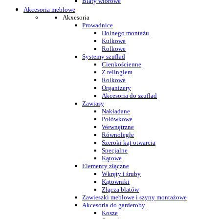
Blaty wiórowe
Akcesoria meblowe
Akxesoria
Prowadnice
Dolnego montażu
Kulkowe
Rolkowe
Systemy szuflad
Cienkościenne
Z relingiem
Rolkowe
Organizery
Akcesoria do szuflad
Zawiasy
Nakładane
Połówkowe
Wewnętrzne
Równoległe
Szeroki kąt otwarcia
Specjalne
Kątowe
Elementy złączne
Wkręty i śruby
Kątowniki
Złącza blatów
Zawieszki meblowe i szyny montażowe
Akcesoria do garderoby
Kosze