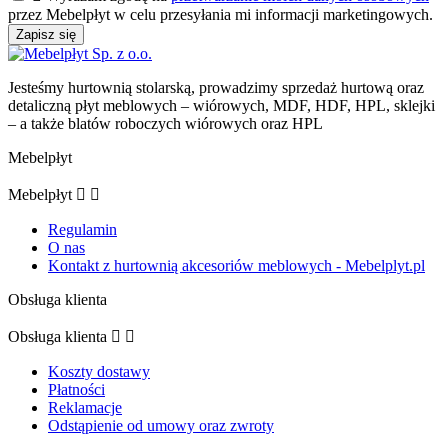
przez Mebelpłyt w celu przesyłania mi informacji marketingowych.
Jesteśmy hurtownią stolarską, prowadzimy sprzedaż hurtową oraz
detaliczną płyt meblowych – wiórowych, MDF, HDF, HPL, sklejki
– a także blatów roboczych wiórowych oraz HPL
Mebelpłyt
Mebelpłyt


Regulamin
O nas
Kontakt z hurtownią akcesoriów meblowych - Mebelplyt.pl
Obsługa klienta
Obsługa klienta


Koszty dostawy
Płatności
Reklamacje
Odstąpienie od umowy oraz zwroty