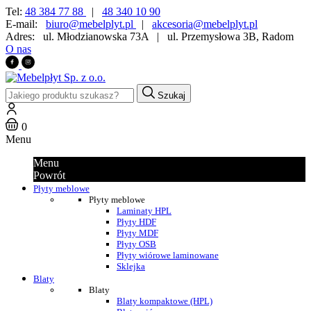
Tel:
48 384 77 88
|
48 340 10 90
E-mail:
biuro@mebelplyt.pl
|
akcesoria@mebelplyt.pl
Adres:
ul. Młodzianowska 73A
|
ul. Przemysłowa 3B, Radom
O nas
Szukaj
0
Menu
Menu
Powrót
Płyty meblowe
Płyty meblowe
Laminaty HPL
Płyty HDF
Płyty MDF
Płyty OSB
Płyty wiórowe laminowane
Sklejka
Blaty
Blaty
Blaty kompaktowe (HPL)