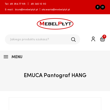
Tel:
48 384 77 88
|
48 340 10 90
E-mail:
biuro@mebelplyt.pl
|
akcesoria@mebelplyt.pl
0
MENU
EMUCA Pantograf HANG