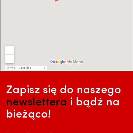
Zapisz się do naszego
newslettera
i bądź na
bieżąco!