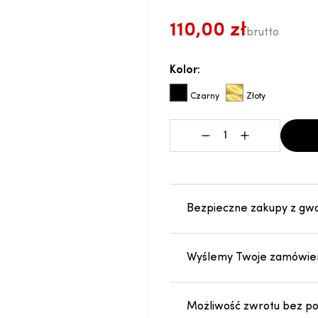
110,00 zł
brutto
Kolor:
Czarny
Złoty
-
+
Bezpieczne zakupy z gw
Wyślemy Twoje zamówien
Możliwość zwrotu bez pod