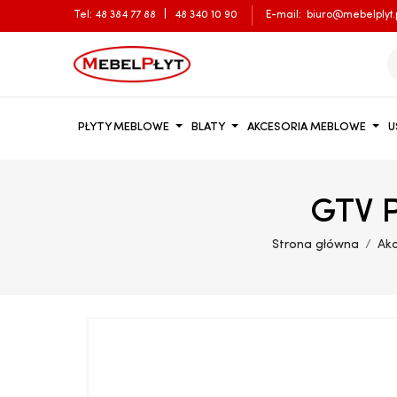
Tel:
48 384 77 88
|
48 340 10 90
E-mail:
biuro@mebelplyt.
PŁYTY MEBLOWE
BLATY
AKCESORIA MEBLOWE
U
GTV P
Strona główna
Ak