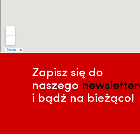
Zapisz się do
naszego
newslette
i bądź na bieżąco!