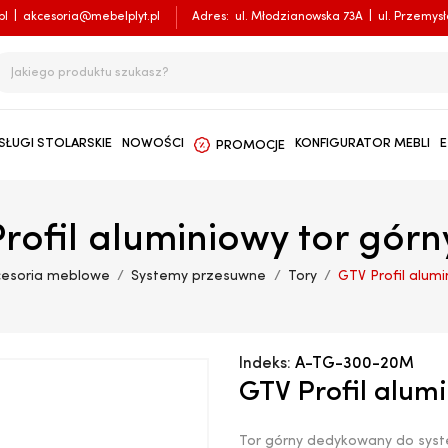
pl
|
akcesoria@mebelplyt.pl
Adres:
ul. Młodzianowska 73A
|
ul. Przemys
SŁUGI STOLARSKIE
NOWOŚCI
KONFIGURATOR MEBLI
E
PROMOCJE
rofil aluminiowy tor gór
cesoria meblowe
Systemy przesuwne
Tory
GTV Profil alum
Indeks:
A-TG-300-20M
GTV Profil alum
Tor górny dedykowany do sys