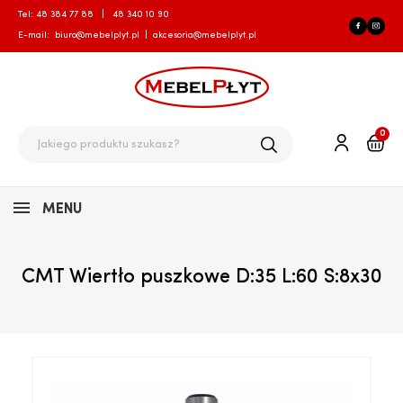
Tel:
48 384 77 88
|
48 340 10 90
E-mail:
biuro@mebelplyt.pl
|
akcesoria@mebelplyt.pl
0
MENU
CMT Wiertło puszkowe D:35 L:60 S:8x30