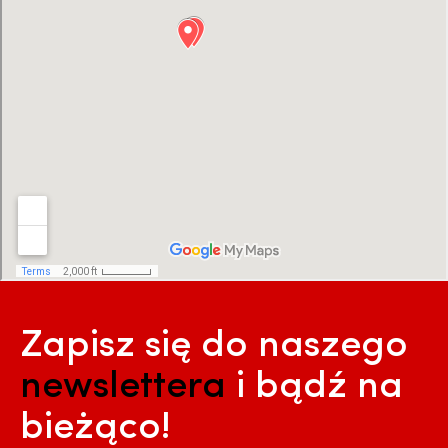
Zapisz się do naszego
newslettera
i bądź na
bieżąco!