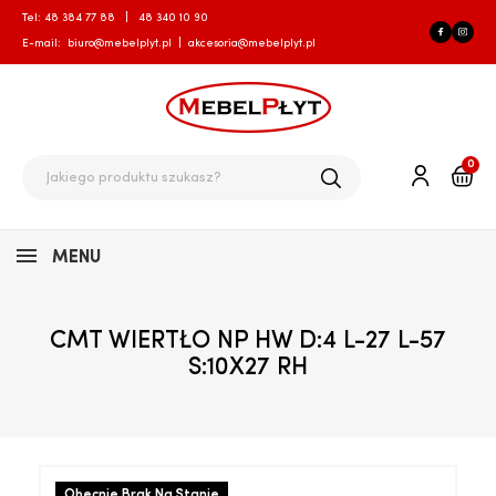
Tel:
48 384 77 88
|
48 340 10 90
E-mail:
biuro@mebelplyt.pl
|
akcesoria@mebelplyt.pl
0
MENU
CMT WIERTŁO NP HW D:4 L-27 L-57
S:10X27 RH
Obecnie Brak Na Stanie