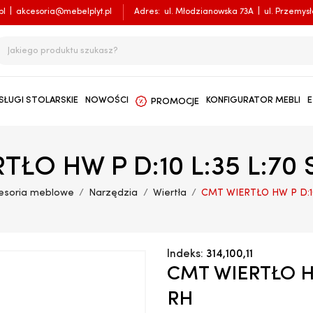
pl
|
akcesoria@mebelplyt.pl
Adres:
ul. Młodzianowska 73A
|
ul. Przemys
SŁUGI STOLARSKIE
NOWOŚCI
KONFIGURATOR MEBLI
E
PROMOCJE
ŁO HW P D:10 L:35 L:70 
esoria meblowe
Narzędzia
Wiertła
CMT WIERTŁO HW P D:10 
Indeks:
314,100,11
CMT WIERTŁO HW
RH