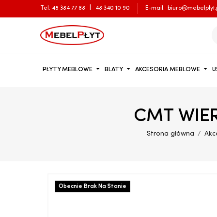
Tel:
48 384 77 88
|
48 340 10 90
E-mail:
biuro@mebelplyt.
PŁYTY MEBLOWE
BLATY
AKCESORIA MEBLOWE
U
CMT WIERT
Strona główna
Akc
Obecnie Brak Na Stanie