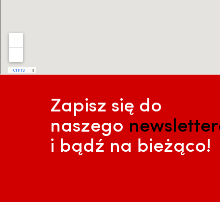
Zapisz się do
naszego
newslette
i bądź na bieżąco!