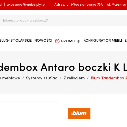
pl
|
akcesoria@mebelplyt.pl
Adres:
ul. Młodzianowska 73A
|
ul. Przemys
SŁUGI STOLARSKIE
NOWOŚCI
KONFIGURATOR MEBLI
E
PROMOCJE
embox Antaro boczki K L
ia meblowe
Systemy szuflad
Z relingiem
Blum Tandembox An