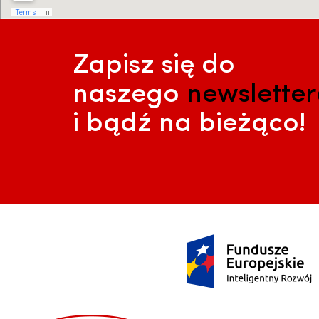
Zapisz się do
naszego
newslette
i bądź na bieżąco!