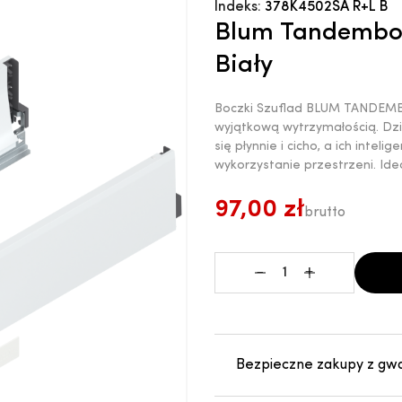
Indeks:
378K4502SA R+L B
Blum Tandembox
Biały
Boczki Szuflad BLUM TANDEMB
wyjątkową wytrzymałością. Dzi
się płynnie i cicho, a ich inte
wykorzystanie przestrzeni. Ide
97,00 zł
brutto
-
+
Bezpieczne zakupy z gw