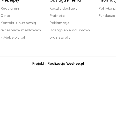
Mebelpłyt
Obsługa Klienta
Informac
Regulamin
Koszty dostawy
Polityka 
O nas
Płatności
Fundusze 
Kontakt z hurtownią
Reklamacje
akcesoriów meblowych
Odstąpienie od umowy
- Mebelplyt.pl
oraz zwroty
Projekt i Realizacja
Woohoo.pl