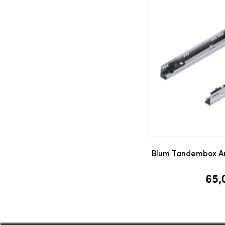
Do
Blum Tandembox An
65,