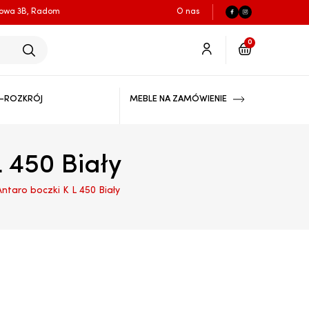
łowa 3B, Radom
O nas
0
-ROZKRÓJ
MEBLE NA ZAMÓWIENIE
 450 Biały
taro boczki K L 450 Biały