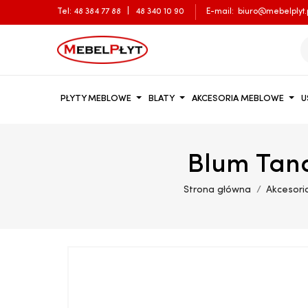
Tel:
48 384 77 88
|
48 340 10 90
E-mail:
biuro@mebelplyt.
PŁYTY MEBLOWE
BLATY
AKCESORIA MEBLOWE
U
Blum Tand
Strona główna
Akcesor