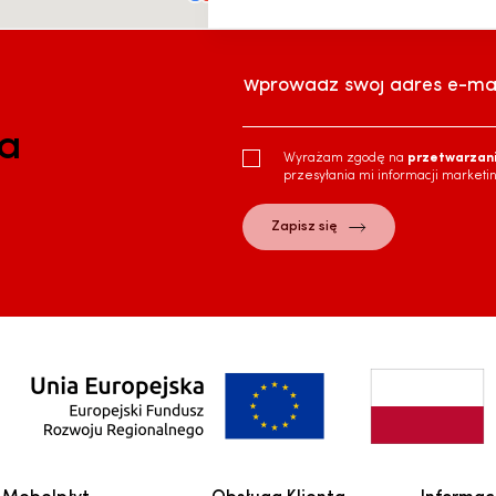
Wprowadź swój adres e-mai
ra
Wyrażam zgodę na
przetwarzan
przesyłania mi informacji marketi