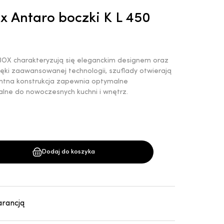
 Antaro boczki K L 450
OX charakteryzują się eleganckim designem oraz
ęki zaawansowanej technologii, szuflady otwierają
ligentna konstrukcja zapewnia optymalne
alne do nowoczesnych kuchni i wnętrz.
Dodaj do koszyka
arancją