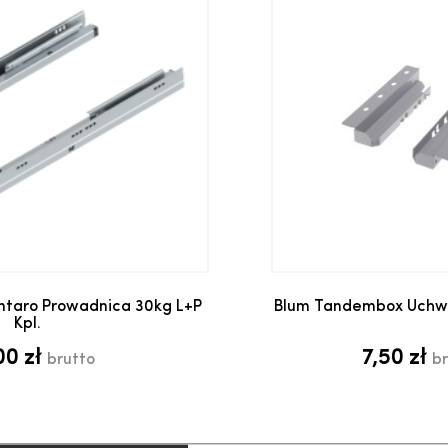
daj do koszyka
Dodaj do 
taro Prowadnica 30kg L+P
Blum Tandembox Uchwyt
Kpl.
00 zł
7,50 zł
brutto
br