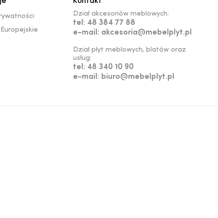
je
Kontakt
Dział akcesoriów meblowych:
prywatności
tel: 48 384 77 88
Europejskie
e-mail: akcesoria@mebelplyt.pl
Dział płyt meblowych, blatów oraz
usług:
tel: 48 340 10 90
e-mail: biuro@mebelplyt.pl