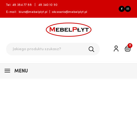
Tel:
48 384 77 88
|
48 340 10 90
E-mail:
biuro@mebelplyt.pl
|
akcesoria@mebelplyt.pl
0
MENU