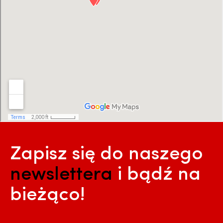
Zapisz się do naszego
newslettera
i bądź na
bieżąco!