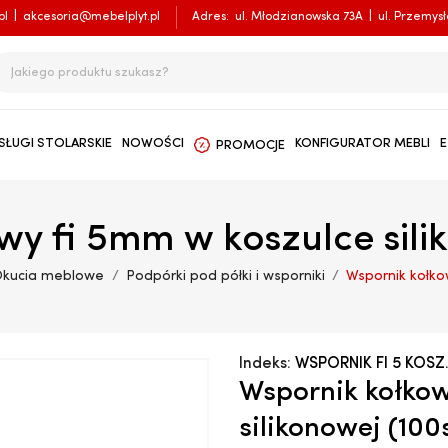
pl
|
akcesoria@mebelplyt.pl
Adres:
ul. Młodzianowska 73A
|
ul. Przemys
SŁUGI STOLARSKIE
NOWOŚCI
KONFIGURATOR MEBLI
E
PROMOCJE
y fi 5mm w koszulce sili
Okucia meblowe
Podpórki pod półki i wsporniki
Wspornik kołko
Indeks:
WSPORNIK FI 5 KOSZ
Wspornik kołkow
silikonowej (100