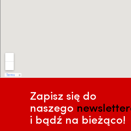
Zapisz się do
naszego
newslette
i bądź na bieżąco!