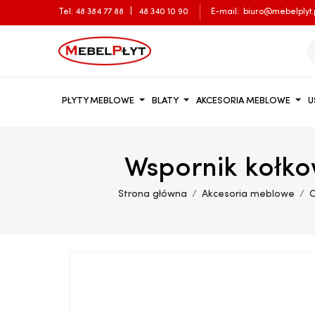
Tel:
48 384 77 88
|
48 340 10 90
E-mail:
biuro@mebelplyt.
PŁYTY MEBLOWE
BLATY
AKCESORIA MEBLOWE
U
Wspornik kołkow
Strona główna
Akcesoria meblowe