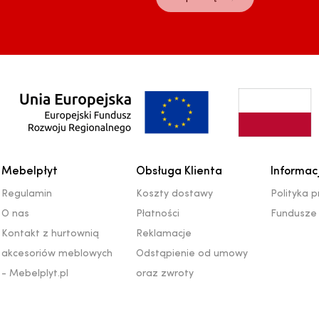
Mebelpłyt
Obsługa Klienta
Informac
Regulamin
Koszty dostawy
Polityka 
O nas
Płatności
Fundusze 
Kontakt z hurtownią
Reklamacje
akcesoriów meblowych
Odstąpienie od umowy
- Mebelplyt.pl
oraz zwroty