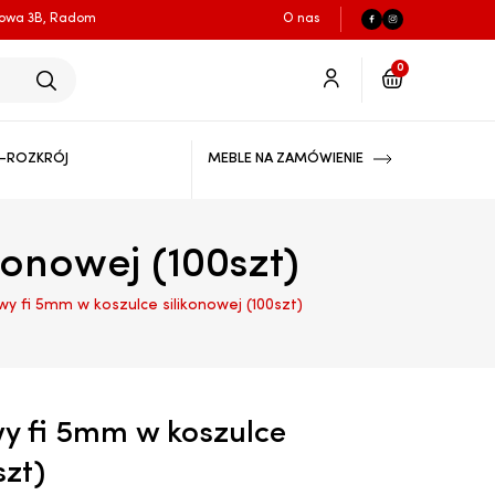
łowa 3B, Radom
O nas
0
-ROZKRÓJ
MEBLE NA ZAMÓWIENIE
konowej (100szt)
wy fi 5mm w koszulce silikonowej (100szt)
.
y fi 5mm w koszulce
szt)