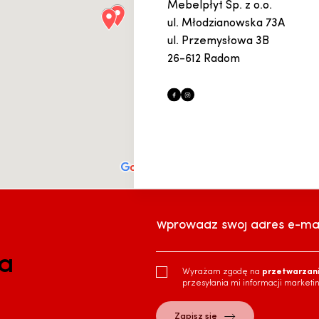
Mebelpłyt Sp. z o.o.
ul. Młodzianowska 73A
ul. Przemysłowa 3B
26-612 Radom
Wprowadź swój adres e-mai
ra
Wyrażam zgodę na
przetwarzan
przesyłania mi informacji marketi