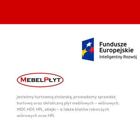
Jesteśmy hurtownią stolarską, prowadzimy sprzedaż
hurtową oraz detaliczną płyt meblowych – wiórowych,
MDF, HDF, HPL, sklejki – a także blatów roboczych
wiórowych oraz HPL