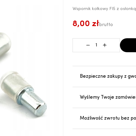
Wspornik kołkowy FI5 z osłonką
8,00 zł
brutto
-
+
Bezpieczne zakupy z gw
Wyślemy Twoje zamówien
Możliwość zwrotu bez pod